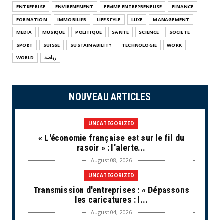
ENTREPRISE
ENVIRENEMENT
FEMME ENTREPRENEUSE
FINANCE
FORMATION
IMMOBILIER
LIFESTYLE
LUXE
MANAGEMENT
MEDIA
MUSIQUE
POLITIQUE
SANTE
SCIENCE
SOCIETE
SPORT
SUISSE
SUSTAINABILITY
TECHNOLOGIE
WORK
WORLD
رياضة
NOUVEAU ARTICLES
UNCATEGORIZED
« L'économie française est sur le fil du
rasoir » : l'alerte...
August 08, 2026
UNCATEGORIZED
Transmission d'entreprises : « Dépassons
les caricatures : l...
August 04, 2026