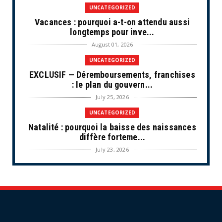
UNCATEGORIZED
Vacances : pourquoi a-t-on attendu aussi
longtemps pour inve...
August 01, 2026
UNCATEGORIZED
EXCLUSIF — Déremboursements, franchises
: le plan du gouvern...
July 25, 2026
UNCATEGORIZED
Natalité : pourquoi la baisse des naissances
diffère forteme...
July 23, 2026
UNCATEGORIZED
Les situations de fragilité augmentent au
sein des PME et de...
July 18, 2026
ECONOMIE