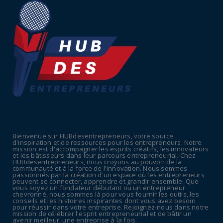
Retraites complémentaires Agirc-Arrco :
coup de pression syn...
July 16, 2026
UNCATEGORIZED
Tabac : les ventes chutent, les recettes
fiscales
July 14, 2026
UNCATEGORIZED
Retraites : nouveau plaidoyer pour un coup
de frein sur les ...
Bienvenue sur HUBdesentrepreneurs, votre source
July 09, 2026
d'inspiration et de ressources pour les entrepreneurs. Notre
mission est d'accompagner les esprits créatifs, les innovateurs
UNCATEGORIZED
et les bâtisseurs dans leur parcours entrepreneurial. Chez
HUBdesentrepreneurs, nous croyons au pouvoir de la
La rentrée sera-t-elle chaude dans la
communauté et à la force de l'innovation. Nous sommes
passionnés par la création d'un espace où les entrepreneurs
fonction publique ? Le...
peuvent se connecter, apprendre et grandir ensemble. Que
vous soyez un fondateur débutant ou un entrepreneur
July 08, 2026
chevronné, nous sommes là pour vous fournir les outils, les
conseils et les histoires inspirantes dont vous avez besoin
pour réussir dans votre entreprise. Rejoignez-nous dans notre
mission de célébrer l'esprit entrepreneurial et de bâtir un
avenir meilleur, une entreprise à la fois.