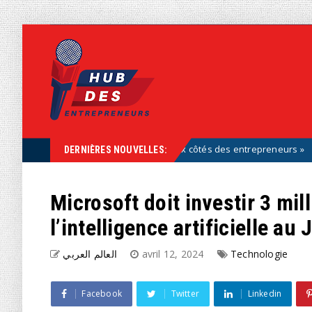
ont partie de la solution, aux côtés des entrepreneurs »
Uncatego
DERNIÈRES NOUVELLES:
Microsoft doit investir 3 mil
l’intelligence artificielle au
العالم العربي
avril 12, 2024
Technologie
Facebook
Twitter
Linkedin