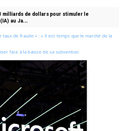
milliards de dollars pour stimuler le
(IA) au Ja...
e taux de fraude » : « Il est temps que le marché de la
iser face à la baisse de sa subvention