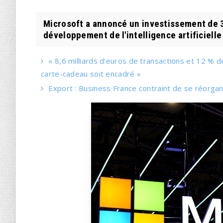
Microsoft a annoncé un investissement de 3 
développement de l'intelligence artificielle 
« 8,6 milliards d'euros de transactions et 12 % d
carte-cadeau soit encadré »
Export : Business France contraint de se réorgan