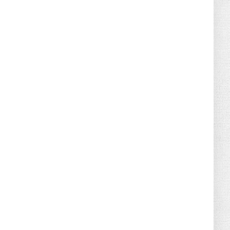
Retraites complémentaires Agirc-Arrco :
coup de pression syn...
July 16, 2026
UNCATEGORIZED
Tabac : les ventes chutent, les recettes
fiscales
July 14, 2026
UNCATEGORIZED
Retraites : nouveau plaidoyer pour un
coup de frein sur les ...
July 09, 2026
UNCATEGORIZED
La rentrée sera-t-elle chaude dans la
fonction publique ? Le...
July 08, 2026
POLITIQUE