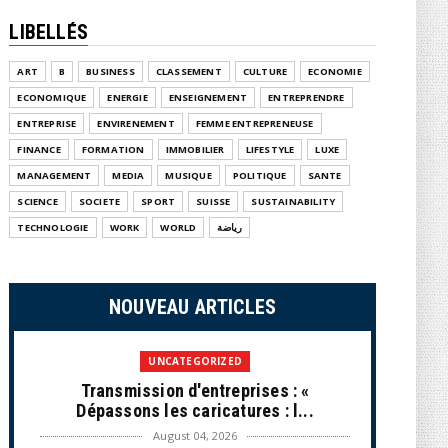
LIBELLÉS
ART
B
BUSINESS
CLASSEMENT
CULTURE
ECONOMIE
ECONOMIQUE
ENERGIE
ENSEIGNEMENT
ENTREPRENDRE
ENTREPRISE
ENVIRENEMENT
FEMME ENTREPRENEUSE
FINANCE
FORMATION
IMMOBILIER
LIFESTYLE
LUXE
MANAGEMENT
MEDIA
MUSIQUE
POLITIQUE
SANTE
SCIENCE
SOCIETE
SPORT
SUISSE
SUSTAINABILITY
TECHNOLOGIE
WORK
WORLD
رياضة
NOUVEAU ARTICLES
UNCATEGORIZED
Transmission d'entreprises : «
Dépassons les caricatures : l...
August 04, 2026