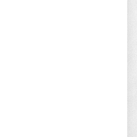
Canicule : sept départements du Sud
placés en vigilance oran...
July 04, 2026