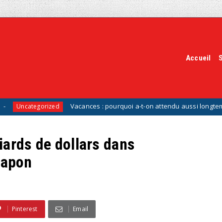
Accueil
Vacances : pourquoi a-t-on attendu aussi longtemps pour invente
rized
liards de dollars dans
 Japon
Pinterest
Email