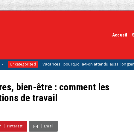
Accueil
Vacances : pourquoi a-t-on attendu aussi longtemps pour invent
orized
res, bien-être : comment les
ions de travail
Pinterest
Email