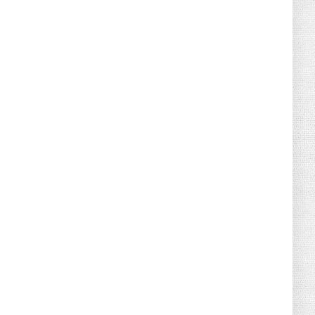
Retraites complémentaires Agirc-Arrco :
coup de pression syn...
July 16, 2026
UNCATEGORIZED
Tabac : les ventes chutent, les recettes
fiscales
July 14, 2026
UNCATEGORIZED
Retraites : nouveau plaidoyer pour un
coup de frein sur les ...
July 09, 2026
UNCATEGORIZED
La rentrée sera-t-elle chaude dans la
fonction publique ? Le...
July 08, 2026
POLITIQUE