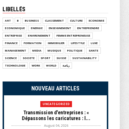
LIBELLÉS
ART
B
BUSINESS
CLASSEMENT
CULTURE
ECONOMIE
ECONOMIQUE
ENERGIE
ENSEIGNEMENT
ENTREPRENDRE
ENTREPRISE
ENVIRENEMENT
FEMME ENTREPRENEUSE
FINANCE
FORMATION
IMMOBILIER
LIFESTYLE
LUXE
MANAGEMENT
MEDIA
MUSIQUE
POLITIQUE
SANTE
SCIENCE
SOCIETE
SPORT
SUISSE
SUSTAINABILITY
TECHNOLOGIE
WORK
WORLD
رياضة
NOUVEAU ARTICLES
UNCATEGORIZED
Transmission d'entreprises : «
Dépassons les caricatures : l...
August 04, 2026