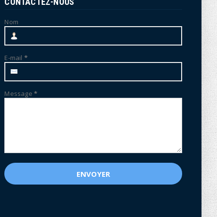
CONTACTEZ-NOUS
Nom
E-mail
*
Message
*