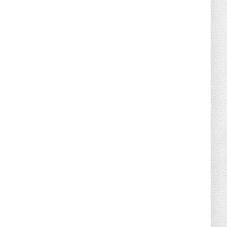
Canicule : sept départements du Sud
placés en vigilance oran...
July 04, 2026