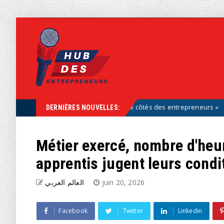
 font partie de la solution, aux côtés des entrepreneurs »
Uncateg
DERNIÈRES NOUVELLES:
Métier exercé, nombre d'heu
apprentis jugent leurs condit
العالم العربي
juin 20, 2026
Facebook
Twitter
Linkedin