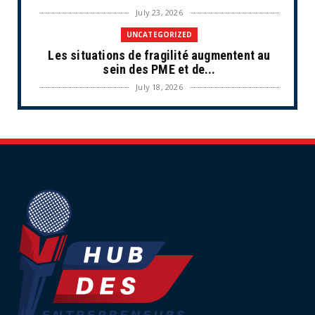
July 23, 2026
UNCATEGORIZED
Les situations de fragilité augmentent au
sein des PME et de...
July 18, 2026
ECONOMIE
Retraites complémentaires Agirc-Arrco :
coup de pression syn...
July 16, 2026
UNCATEGORIZED
Tabac : les ventes chutent, les recettes
fiscales
July 14, 2026
UNCATEGORIZED
Retraites : nouveau plaidoyer pour un coup
de frein sur les ...
July 09, 2026