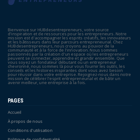
UNCATEGORIZED
La rentrée sera-t-elle chaude dans la
fonction publique ? Le...
Bienvenue sur HUBdesentrepreneurs, votre source
July 08, 2026
d'inspiration et de ressources pour les entrepreneurs. Notre
mission est d'accompagner les esprits créatifs, les innovateurs
POLITIQUE
et les bâtisseurs dans leur parcours entrepreneurial. Chez
HUBdesentrepreneurs, nous croyons au pouvoir de la
Canicule : sept départements du Sud placés
communauté et à la force de l'innovation. Nous sommes
passionnés par la création d'un espace où les entrepreneurs
en vigilance oran...
peuvent se connecter, apprendre et grandir ensemble. Que
vous soyez un fondateur débutant ou un entrepreneur
July 04, 2026
chevronné, nous sommes là pour vous fournir les outils, les
conseils et les histoires inspirantes dont vous avez besoin
pour réussir dans votre entreprise. Rejoignez-nous dans notre
mission de célébrer l'esprit entrepreneurial et de bâtir un
avenir meilleur, une entreprise à la fois.
PAGES
Accueil
À propos de nous
Conditions d'utilisation
Politique de confidentialité