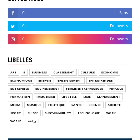
0
Fans
0
Followers
0
Followers
LIBELLÉS
ART
B
BUSINESS
CLASSEMENT
CULTURE
ECONOMIE
ECONOMIQUE
ENERGIE
ENSEIGNEMENT
ENTREPRENDRE
ENTREPRISE
ENVIRENEMENT
FEMME ENTREPRENEUSE
FINANCE
FORMATION
IMMOBILIER
LIFESTYLE
LUXE
MANAGEMENT
MEDIA
MUSIQUE
POLITIQUE
SANTE
SCIENCE
SOCIETE
SPORT
SUISSE
SUSTAINABILITY
TECHNOLOGIE
WORK
WORLD
رياضة