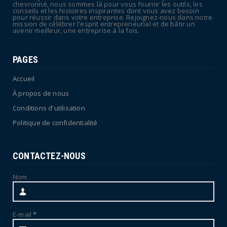
July 04, 2026
chevronné, nous sommes là pour vous fournir les outils, les
conseils et les histoires inspirantes dont vous avez besoin
pour réussir dans votre entreprise. Rejoignez-nous dans notre
mission de célébrer l'esprit entrepreneurial et de bâtir un
avenir meilleur, une entreprise à la fois.
PAGES
Accueil
À propos de nous
Conditions d'utilisation
Politique de confidentialité
CONTACTEZ-NOUS
Nom
E-mail
*