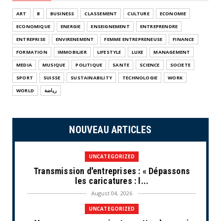
ART
B
BUSINESS
CLASSEMENT
CULTURE
ECONOMIE
ECONOMIQUE
ENERGIE
ENSEIGNEMENT
ENTREPRENDRE
ENTREPRISE
ENVIRENEMENT
FEMME ENTREPRENEUSE
FINANCE
FORMATION
IMMOBILIER
LIFESTYLE
LUXE
MANAGEMENT
MEDIA
MUSIQUE
POLITIQUE
SANTE
SCIENCE
SOCIETE
SPORT
SUISSE
SUSTAINABILITY
TECHNOLOGIE
WORK
WORLD
رياضة
NOUVEAU ARTICLES
UNCATEGORIZED
Transmission d'entreprises : « Dépassons
les caricatures : l...
August 04, 2026
UNCATEGORIZED