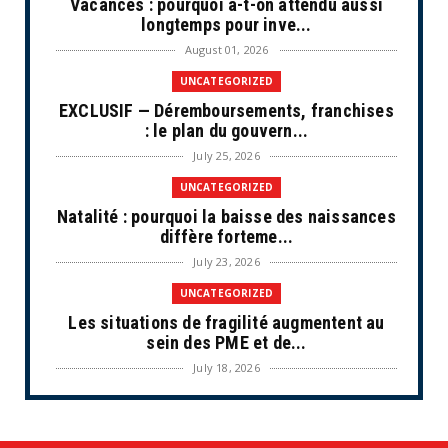
Vacances : pourquoi a-t-on attendu aussi
longtemps pour inve...
August 01, 2026
UNCATEGORIZED
EXCLUSIF — Déremboursements, franchises
: le plan du gouvern...
July 25, 2026
UNCATEGORIZED
Natalité : pourquoi la baisse des naissances
diffère forteme...
July 23, 2026
UNCATEGORIZED
Les situations de fragilité augmentent au
sein des PME et de...
July 18, 2026
ECONOMIE
Retraites complémentaires Agirc-Arrco :