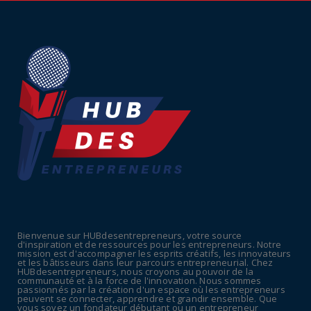
coup de pression syn...
July 16, 2026
UNCATEGORIZED
Tabac : les ventes chutent, les recettes
fiscales
July 14, 2026
UNCATEGORIZED
Retraites : nouveau plaidoyer pour un coup
de frein sur les ...
July 09, 2026
UNCATEGORIZED
La rentrée sera-t-elle chaude dans la
fonction publique ? Le...
Bienvenue sur HUBdesentrepreneurs, votre source
July 08, 2026
d'inspiration et de ressources pour les entrepreneurs. Notre
mission est d'accompagner les esprits créatifs, les innovateurs
POLITIQUE
et les bâtisseurs dans leur parcours entrepreneurial. Chez
HUBdesentrepreneurs, nous croyons au pouvoir de la
Canicule : sept départements du Sud placés
communauté et à la force de l'innovation. Nous sommes
passionnés par la création d'un espace où les entrepreneurs
en vigilance oran...
peuvent se connecter, apprendre et grandir ensemble. Que
vous soyez un fondateur débutant ou un entrepreneur