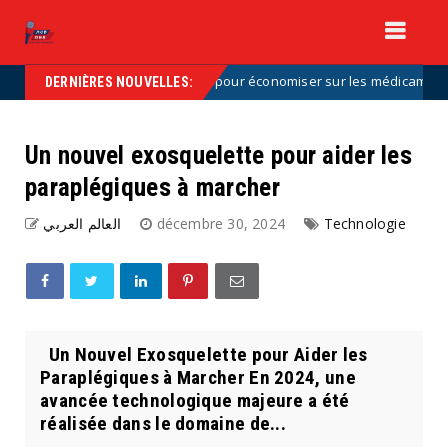
e plan du gouvernement pour économiser sur les médicaments
Un
DERNIÈRES NOUVELLES:
Un nouvel exosquelette pour aider les
paraplégiques à marcher
العالم العربي
décembre 30, 2024
Technologie
Un Nouvel Exosquelette pour Aider les
Paraplégiques à Marcher En 2024, une
avancée technologique majeure a été
réalisée dans le domaine de...