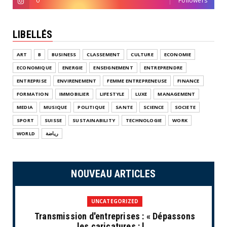
0
Followers
LIBELLÉS
ART
B
BUSINESS
CLASSEMENT
CULTURE
ECONOMIE
ECONOMIQUE
ENERGIE
ENSEIGNEMENT
ENTREPRENDRE
ENTREPRISE
ENVIRENEMENT
FEMME ENTREPRENEUSE
FINANCE
FORMATION
IMMOBILIER
LIFESTYLE
LUXE
MANAGEMENT
MEDIA
MUSIQUE
POLITIQUE
SANTE
SCIENCE
SOCIETE
SPORT
SUISSE
SUSTAINABILITY
TECHNOLOGIE
WORK
WORLD
رياضة
NOUVEAU ARTICLES
UNCATEGORIZED
Transmission d'entreprises : « Dépassons
les caricatures : l...