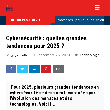
 »
Vacances : pourquoi a-t-on attendu aussi long
Uncategorized
DERNIÈRES NOUVELLES:
Cybersécurité : quelles grandes
tendances pour 2025 ?
العالم العربي
décembre 25, 2024
Technologie
Pour 2025, plusieurs grandes tendances en
cybersécurité se dessinent, marquées par
l'évolution des menaces et des
technologies. Voici l...