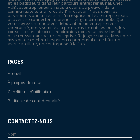
POLITIQUE
et les bâtisseurs dans leur parcours entrepreneurial. Chez
HUBdesentrepreneurs, nous croyons au pouvoir de la
Canicule : sept départements du Sud placés
communauté et à la force de l'innovation. Nous sommes
passionnés par la création d'un espace où les entrepreneurs
en vigilance oran...
peuvent se connecter, apprendre et grandir ensemble. Que
vous soyez un fondateur débutant ou un entrepreneur
July 04, 2026
chevronné, nous sommes là pour vous fournir les outils, les
conseils et les histoires inspirantes dont vous avez besoin
pour réussir dans votre entreprise. Rejoignez-nous dans notre
mission de célébrer l'esprit entrepreneurial et de bâtir un
avenir meilleur, une entreprise à la fois.
PAGES
Accueil
À propos de nous
Conditions d'utilisation
Politique de confidentialité
CONTACTEZ-NOUS
Nom