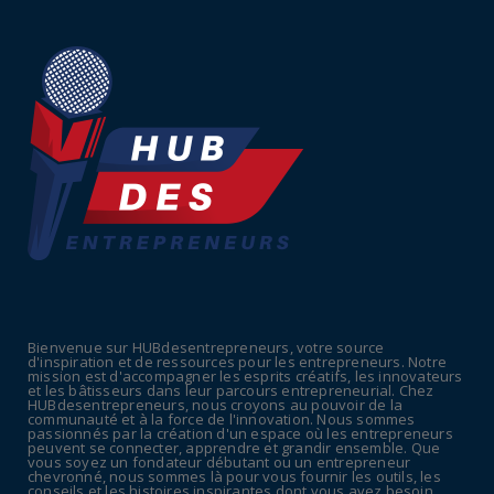
July 16, 2026
UNCATEGORIZED
Tabac : les ventes chutent, les recettes
fiscales
July 14, 2026
UNCATEGORIZED
Retraites : nouveau plaidoyer pour un coup
de frein sur les ...
July 09, 2026
UNCATEGORIZED
La rentrée sera-t-elle chaude dans la
fonction publique ? Le...
Bienvenue sur HUBdesentrepreneurs, votre source
July 08, 2026
d'inspiration et de ressources pour les entrepreneurs. Notre
mission est d'accompagner les esprits créatifs, les innovateurs
POLITIQUE
et les bâtisseurs dans leur parcours entrepreneurial. Chez
HUBdesentrepreneurs, nous croyons au pouvoir de la
Canicule : sept départements du Sud placés
communauté et à la force de l'innovation. Nous sommes
passionnés par la création d'un espace où les entrepreneurs
en vigilance oran...
peuvent se connecter, apprendre et grandir ensemble. Que
vous soyez un fondateur débutant ou un entrepreneur
July 04, 2026
chevronné, nous sommes là pour vous fournir les outils, les
conseils et les histoires inspirantes dont vous avez besoin