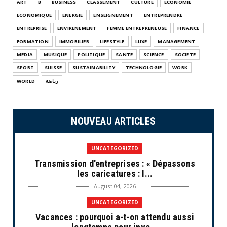
ART
B
BUSINESS
CLASSEMENT
CULTURE
ECONOMIE
ECONOMIQUE
ENERGIE
ENSEIGNEMENT
ENTREPRENDRE
ENTREPRISE
ENVIRENEMENT
FEMME ENTREPRENEUSE
FINANCE
FORMATION
IMMOBILIER
LIFESTYLE
LUXE
MANAGEMENT
MEDIA
MUSIQUE
POLITIQUE
SANTE
SCIENCE
SOCIETE
SPORT
SUISSE
SUSTAINABILITY
TECHNOLOGIE
WORK
WORLD
رياضة
NOUVEAU ARTICLES
UNCATEGORIZED
Transmission d'entreprises : « Dépassons
les caricatures : l...
August 04, 2026
UNCATEGORIZED
Vacances : pourquoi a-t-on attendu aussi