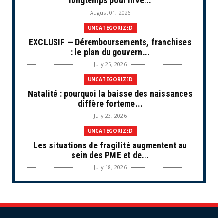
longtemps pour inve...
August 01, 2026
UNCATEGORIZED
EXCLUSIF — Déremboursements, franchises
: le plan du gouvern...
July 25, 2026
UNCATEGORIZED
Natalité : pourquoi la baisse des naissances
diffère forteme...
July 23, 2026
UNCATEGORIZED
Les situations de fragilité augmentent au
sein des PME et de...
July 18, 2026
ECONOMIE
Retraites complémentaires Agirc-Arrco :
coup de pression syn...