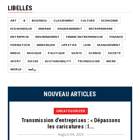
LIBELLÉS
ART
B
BUSINESS
CLASSEMENT
CULTURE
ECONOMIE
ECONOMIQUE
ENERGIE
ENSEIGNEMENT
ENTREPRENDRE
ENTREPRISE
ENVIRENEMENT
FEMME ENTREPRENEUSE
FINANCE
FORMATION
IMMOBILIER
LIFESTYLE
LUXE
MANAGEMENT
MEDIA
MUSIQUE
POLITIQUE
SANTE
SCIENCE
SOCIETE
SPORT
SUISSE
SUSTAINABILITY
TECHNOLOGIE
WORK
WORLD
رياضة
NOUVEAU ARTICLES
UNCATEGORIZED
Transmission d'entreprises : « Dépassons
les caricatures : l...
August 04, 2026