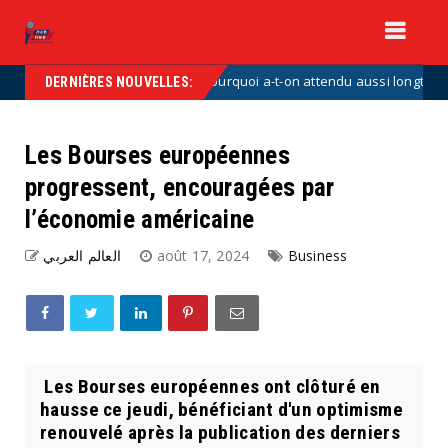
Vacances : pourquoi a-t-on attendu aussi longtemps pour in
tegorized
DERNIÈRES NOUVELLES:
Les Bourses européennes
progressent, encouragées par
l’économie américaine
العالم العربي
août 17, 2024
Business
Les Bourses européennes ont clôturé en
hausse ce jeudi, bénéficiant d'un optimisme
renouvelé après la publication des derniers