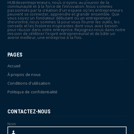
HUBdesentrepreneurs, nous croyons au pouvoir de la
Canicule : sept départements du Sud placés
communauté et à la force de l'innovation. Nous sommes
passionnés par la création d'un espace où les entrepreneurs
en vigilance oran...
peuvent se connecter, apprendre et grandir ensemble. Que
vous soyez un fondateur débutant ou un entrepreneur
July 04, 2026
chevronné, nous sommes là pour vous fournir les outils, les
conseils et les histoires inspirantes dont vous avez besoin
pour réussir dans votre entreprise. Rejoignez-nous dans notre
mission de célébrer l'esprit entrepreneurial et de bâtir un
avenir meilleur, une entreprise à la fois.
PAGES
Accueil
À propos de nous
Conditions d'utilisation
Politique de confidentialité
CONTACTEZ-NOUS
Nom