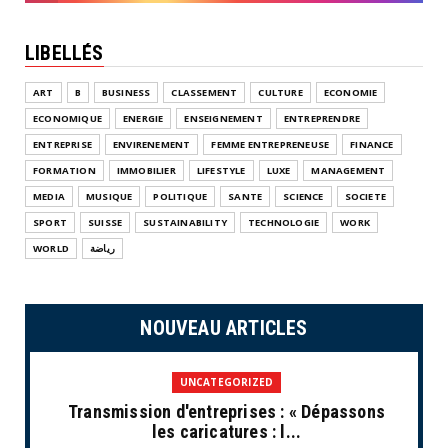
LIBELLÉS
ART
B
BUSINESS
CLASSEMENT
CULTURE
ECONOMIE
ECONOMIQUE
ENERGIE
ENSEIGNEMENT
ENTREPRENDRE
ENTREPRISE
ENVIRENEMENT
FEMME ENTREPRENEUSE
FINANCE
FORMATION
IMMOBILIER
LIFESTYLE
LUXE
MANAGEMENT
MEDIA
MUSIQUE
POLITIQUE
SANTE
SCIENCE
SOCIETE
SPORT
SUISSE
SUSTAINABILITY
TECHNOLOGIE
WORK
WORLD
رياضة
NOUVEAU ARTICLES
UNCATEGORIZED
Transmission d'entreprises : « Dépassons
les caricatures : l...