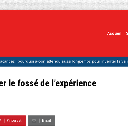
Accueil
quoi a-t-on attendu aussi longtemps pour inventer la valise à roulettes 
r le fossé de l’expérience
Pinterest
Email