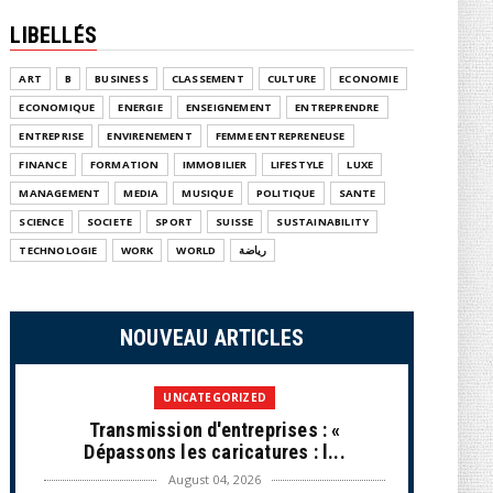
LIBELLÉS
ART
B
BUSINESS
CLASSEMENT
CULTURE
ECONOMIE
ECONOMIQUE
ENERGIE
ENSEIGNEMENT
ENTREPRENDRE
ENTREPRISE
ENVIRENEMENT
FEMME ENTREPRENEUSE
FINANCE
FORMATION
IMMOBILIER
LIFESTYLE
LUXE
MANAGEMENT
MEDIA
MUSIQUE
POLITIQUE
SANTE
SCIENCE
SOCIETE
SPORT
SUISSE
SUSTAINABILITY
TECHNOLOGIE
WORK
WORLD
رياضة
NOUVEAU ARTICLES
UNCATEGORIZED
Transmission d'entreprises : «
Dépassons les caricatures : l...
August 04, 2026