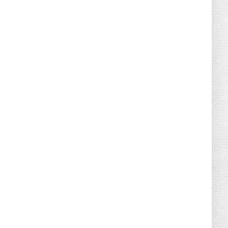
Canicule : sept départements du Sud
placés en vigilance oran...
July 04, 2026