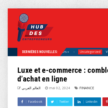
n, aux côtés des entrepreneurs »
Vacances : pour
Uncategorized
DERNIÈRES NOUVELLES:
Luxe et e-commerce : comble
d’achat en ligne
العالم العربي
mai 02, 2024
FINANCE
Facebook
Twitter
Linkedin