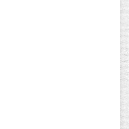
Retraites complémentaires Agirc-Arrco :
coup de pression syn...
July 16, 2026
UNCATEGORIZED
Tabac : les ventes chutent, les recettes
fiscales
July 14, 2026
UNCATEGORIZED
Retraites : nouveau plaidoyer pour un
coup de frein sur les ...
July 09, 2026
UNCATEGORIZED
La rentrée sera-t-elle chaude dans la
fonction publique ? Le...
July 08, 2026
POLITIQUE