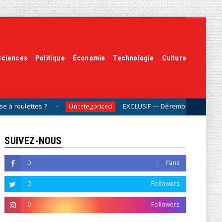
Sciences
Politique
Économie
Technologie
Culture
?
EXCLUSIF — Déremboursements, franchises : 
Uncategorized
SUIVEZ-NOUS
0
Fans
0
Followers
0
Followers