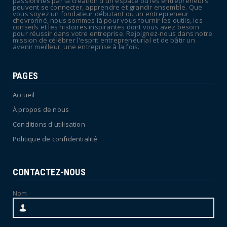
passionnés par la création d'un espace où les entrepreneurs
en vigilance oran...
peuvent se connecter, apprendre et grandir ensemble. Que
vous soyez un fondateur débutant ou un entrepreneur
July 04, 2026
chevronné, nous sommes là pour vous fournir les outils, les
conseils et les histoires inspirantes dont vous avez besoin
pour réussir dans votre entreprise. Rejoignez-nous dans notre
mission de célébrer l'esprit entrepreneurial et de bâtir un
avenir meilleur, une entreprise à la fois.
PAGES
Accueil
À propos de nous
Conditions d'utilisation
Politique de confidentialité
CONTACTEZ-NOUS
Nom