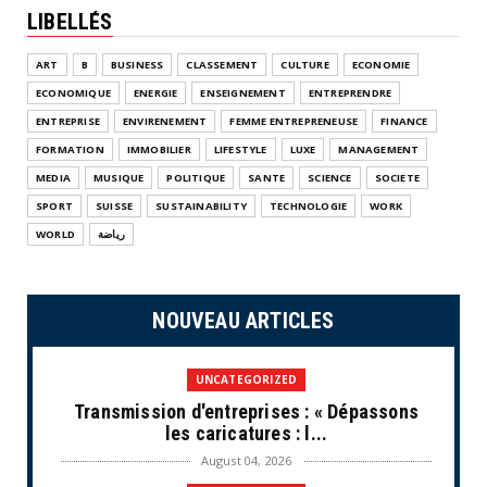
LIBELLÉS
ART
B
BUSINESS
CLASSEMENT
CULTURE
ECONOMIE
ECONOMIQUE
ENERGIE
ENSEIGNEMENT
ENTREPRENDRE
ENTREPRISE
ENVIRENEMENT
FEMME ENTREPRENEUSE
FINANCE
FORMATION
IMMOBILIER
LIFESTYLE
LUXE
MANAGEMENT
MEDIA
MUSIQUE
POLITIQUE
SANTE
SCIENCE
SOCIETE
SPORT
SUISSE
SUSTAINABILITY
TECHNOLOGIE
WORK
WORLD
رياضة
NOUVEAU ARTICLES
UNCATEGORIZED
Transmission d'entreprises : « Dépassons
les caricatures : l...
August 04, 2026