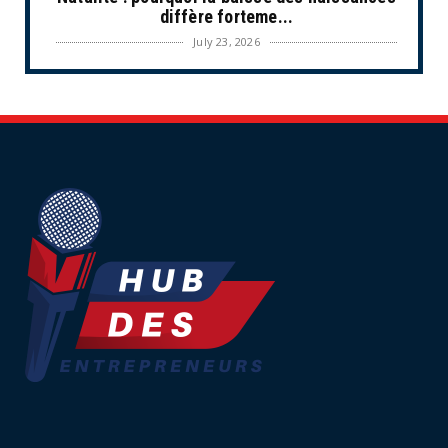
diffère forteme...
July 23, 2026
UNCATEGORIZED
Les situations de fragilité augmentent au
sein des PME et de...
July 18, 2026
ECONOMIE
Retraites complémentaires Agirc-Arrco :
coup de pression syn...
July 16, 2026
UNCATEGORIZED
Tabac : les ventes chutent, les recettes
fiscales
July 14, 2026
UNCATEGORIZED
Retraites : nouveau plaidoyer pour un coup
de frein sur les ...