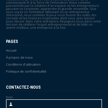
Canicule : sept départements du Sud placés
communauté et à la force de l'innovation. Nous sommes
passionnés par la création d'un espace où les entrepreneurs
en vigilance oran...
peuvent se connecter, apprendre et grandir ensemble. Que
vous soyez un fondateur débutant ou un entrepreneur
July 04, 2026
chevronné, nous sommes là pour vous fournir les outils, les
conseils et les histoires inspirantes dont vous avez besoin
pour réussir dans votre entreprise. Rejoignez-nous dans notre
mission de célébrer l'esprit entrepreneurial et de bâtir un
avenir meilleur, une entreprise à la fois.
PAGES
Accueil
À propos de nous
Conditions d'utilisation
Politique de confidentialité
CONTACTEZ-NOUS
Nom