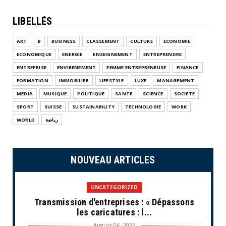
LIBELLÉS
ART
B
BUSINESS
CLASSEMENT
CULTURE
ECONOMIE
ECONOMIQUE
ENERGIE
ENSEIGNEMENT
ENTREPRENDRE
ENTREPRISE
ENVIRENEMENT
FEMME ENTREPRENEUSE
FINANCE
FORMATION
IMMOBILIER
LIFESTYLE
LUXE
MANAGEMENT
MEDIA
MUSIQUE
POLITIQUE
SANTE
SCIENCE
SOCIETE
SPORT
SUISSE
SUSTAINABILITY
TECHNOLOGIE
WORK
WORLD
رياضة
NOUVEAU ARTICLES
UNCATEGORIZED
Transmission d'entreprises : « Dépassons
les caricatures : l...
August 04, 2026