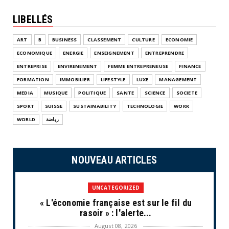
LIBELLÉS
ART
B
BUSINESS
CLASSEMENT
CULTURE
ECONOMIE
ECONOMIQUE
ENERGIE
ENSEIGNEMENT
ENTREPRENDRE
ENTREPRISE
ENVIRENEMENT
FEMME ENTREPRENEUSE
FINANCE
FORMATION
IMMOBILIER
LIFESTYLE
LUXE
MANAGEMENT
MEDIA
MUSIQUE
POLITIQUE
SANTE
SCIENCE
SOCIETE
SPORT
SUISSE
SUSTAINABILITY
TECHNOLOGIE
WORK
WORLD
رياضة
NOUVEAU ARTICLES
UNCATEGORIZED
« L'économie française est sur le fil du
rasoir » : l'alerte...
August 08, 2026