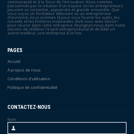
La rentrée sera-t-elle chaude dans la
communauté et à la force de l'innovation. Nous sommes
passionnés par la création d'un espace où les entrepreneurs
fonction publique ? Le...
peuvent se connecter, apprendre et grandir ensemble. Que
vous soyez un fondateur débutant ou un entrepreneur
July 08, 2026
chevronné, nous sommes là pour vous fournir les outils, les
conseils et les histoires inspirantes dont vous avez besoin
pour réussir dans votre entreprise. Rejoignez-nous dans notre
mission de célébrer l'esprit entrepreneurial et de bâtir un
avenir meilleur, une entreprise à la fois.
PAGES
Accueil
À propos de nous
Conditions d'utilisation
Politique de confidentialité
CONTACTEZ-NOUS
Nom