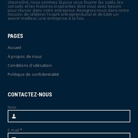
July 04, 2026
chevronné, nous sommes là pour vous fournir les outils, les
conseils et les histoires inspirantes dont vous avez besoin
pour réussir dans votre entreprise. Rejoignez-nous dans notre
mission de célébrer l'esprit entrepreneurial et de bâtir un
avenir meilleur, une entreprise à la fois.
PAGES
Accueil
À propos de nous
Conditions d'utilisation
Politique de confidentialité
CONTACTEZ-NOUS
Nom
E-mail
*