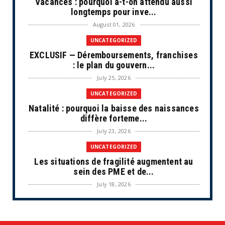
Vacances : pourquoi a-t-on attendu aussi
longtemps pour inve...
August 01, 2026
UNCATEGORIZED
EXCLUSIF — Déremboursements, franchises
: le plan du gouvern...
July 25, 2026
UNCATEGORIZED
Natalité : pourquoi la baisse des naissances
diffère forteme...
July 23, 2026
UNCATEGORIZED
Les situations de fragilité augmentent au
sein des PME et de...
July 18, 2026
ECONOMIE
Retraites complémentaires Agirc-Arrco :
coup de pression syn...