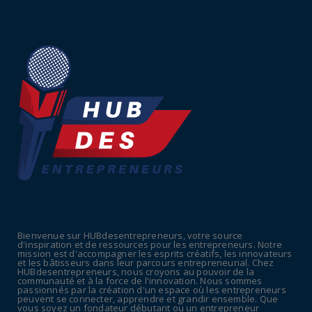
July 16, 2026
UNCATEGORIZED
Tabac : les ventes chutent, les recettes
fiscales
July 14, 2026
UNCATEGORIZED
Retraites : nouveau plaidoyer pour un coup
de frein sur les ...
July 09, 2026
UNCATEGORIZED
La rentrée sera-t-elle chaude dans la
fonction publique ? Le...
Bienvenue sur HUBdesentrepreneurs, votre source
July 08, 2026
d'inspiration et de ressources pour les entrepreneurs. Notre
mission est d'accompagner les esprits créatifs, les innovateurs
POLITIQUE
et les bâtisseurs dans leur parcours entrepreneurial. Chez
HUBdesentrepreneurs, nous croyons au pouvoir de la
Canicule : sept départements du Sud placés
communauté et à la force de l'innovation. Nous sommes
passionnés par la création d'un espace où les entrepreneurs
en vigilance oran...
peuvent se connecter, apprendre et grandir ensemble. Que
vous soyez un fondateur débutant ou un entrepreneur