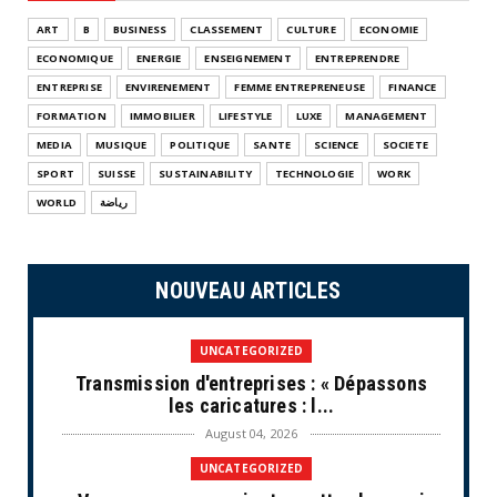
ART
B
BUSINESS
CLASSEMENT
CULTURE
ECONOMIE
ECONOMIQUE
ENERGIE
ENSEIGNEMENT
ENTREPRENDRE
ENTREPRISE
ENVIRENEMENT
FEMME ENTREPRENEUSE
FINANCE
FORMATION
IMMOBILIER
LIFESTYLE
LUXE
MANAGEMENT
MEDIA
MUSIQUE
POLITIQUE
SANTE
SCIENCE
SOCIETE
SPORT
SUISSE
SUSTAINABILITY
TECHNOLOGIE
WORK
WORLD
رياضة
NOUVEAU ARTICLES
UNCATEGORIZED
Transmission d'entreprises : « Dépassons
les caricatures : l...
August 04, 2026
UNCATEGORIZED