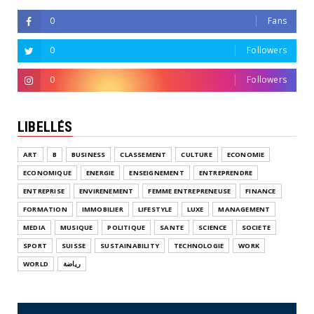
0
Fans
0
Followers
0
Followers
LIBELLÉS
ART
B
BUSINESS
CLASSEMENT
CULTURE
ECONOMIE
ECONOMIQUE
ENERGIE
ENSEIGNEMENT
ENTREPRENDRE
ENTREPRISE
ENVIRENEMENT
FEMME ENTREPRENEUSE
FINANCE
FORMATION
IMMOBILIER
LIFESTYLE
LUXE
MANAGEMENT
MEDIA
MUSIQUE
POLITIQUE
SANTE
SCIENCE
SOCIETE
SPORT
SUISSE
SUSTAINABILITY
TECHNOLOGIE
WORK
WORLD
رياضة