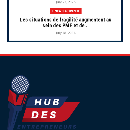
July 23, 2026
UNCATEGORIZED
Les situations de fragilité augmentent au
sein des PME et de...
July 18, 2026
ECONOMIE
Retraites complémentaires Agirc-Arrco :
coup de pression syn...
July 16, 2026
UNCATEGORIZED
Tabac : les ventes chutent, les recettes
fiscales
July 14, 2026
UNCATEGORIZED
Retraites : nouveau plaidoyer pour un coup
de frein sur les ...
July 09, 2026