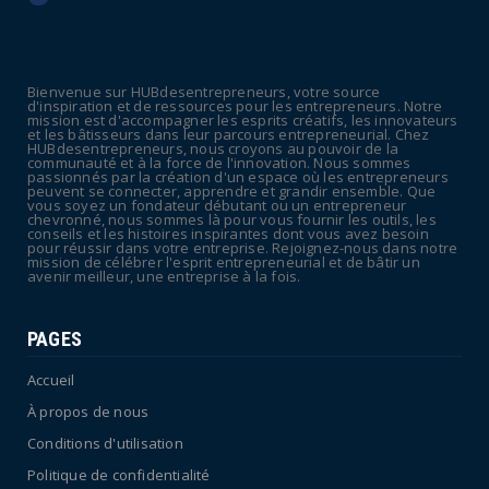
UNCATEGORIZED
La rentrée sera-t-elle chaude dans la
fonction publique ? Le...
Bienvenue sur HUBdesentrepreneurs, votre source
July 08, 2026
d'inspiration et de ressources pour les entrepreneurs. Notre
mission est d'accompagner les esprits créatifs, les innovateurs
POLITIQUE
et les bâtisseurs dans leur parcours entrepreneurial. Chez
HUBdesentrepreneurs, nous croyons au pouvoir de la
Canicule : sept départements du Sud placés
communauté et à la force de l'innovation. Nous sommes
passionnés par la création d'un espace où les entrepreneurs
en vigilance oran...
peuvent se connecter, apprendre et grandir ensemble. Que
vous soyez un fondateur débutant ou un entrepreneur
July 04, 2026
chevronné, nous sommes là pour vous fournir les outils, les
conseils et les histoires inspirantes dont vous avez besoin
pour réussir dans votre entreprise. Rejoignez-nous dans notre
mission de célébrer l'esprit entrepreneurial et de bâtir un
avenir meilleur, une entreprise à la fois.
PAGES
Accueil
À propos de nous
Conditions d'utilisation
Politique de confidentialité