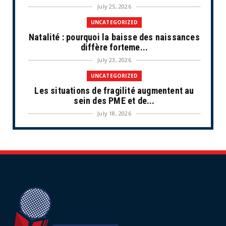
July 25, 2026
UNCATEGORIZED
Natalité : pourquoi la baisse des naissances
diffère forteme...
July 23, 2026
UNCATEGORIZED
Les situations de fragilité augmentent au
sein des PME et de...
July 18, 2026
ECONOMIE
Retraites complémentaires Agirc-Arrco :
coup de pression syn...
July 16, 2026
UNCATEGORIZED
Tabac : les ventes chutent, les recettes
fiscales
July 14, 2026