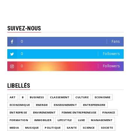
SUIVEZ-NOUS
0
Fans
0
Followers
0
Followers
LIBELLÉS
ART
B
BUSINESS
CLASSEMENT
CULTURE
ECONOMIE
ECONOMIQUE
ENERGIE
ENSEIGNEMENT
ENTREPRENDRE
ENTREPRISE
ENVIRENEMENT
FEMME ENTREPRENEUSE
FINANCE
FORMATION
IMMOBILIER
LIFESTYLE
LUXE
MANAGEMENT
MEDIA
MUSIQUE
POLITIQUE
SANTE
SCIENCE
SOCIETE