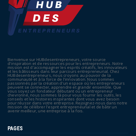
UNCATEGORIZED
Retraites : nouveau plaidoyer pour un coup
de frein sur les ...
July 09, 2026
UNCATEGORIZED
La rentrée sera-t-elle chaude dans la
fonction publique ? Le...
Bienvenue sur HUBdesentrepreneurs, votre source
July 08, 2026
d'inspiration et de ressources pour les entrepreneurs. Notre
mission est d'accompagner les esprits créatifs, les innovateurs
POLITIQUE
et les bâtisseurs dans leur parcours entrepreneurial. Chez
HUBdesentrepreneurs, nous croyons au pouvoir de la
Canicule : sept départements du Sud placés
communauté et à la force de l'innovation. Nous sommes
passionnés par la création d'un espace où les entrepreneurs
en vigilance oran...
peuvent se connecter, apprendre et grandir ensemble. Que
vous soyez un fondateur débutant ou un entrepreneur
July 04, 2026
chevronné, nous sommes là pour vous fournir les outils, les
conseils et les histoires inspirantes dont vous avez besoin
pour réussir dans votre entreprise. Rejoignez-nous dans notre
mission de célébrer l'esprit entrepreneurial et de bâtir un
avenir meilleur, une entreprise à la fois.
PAGES