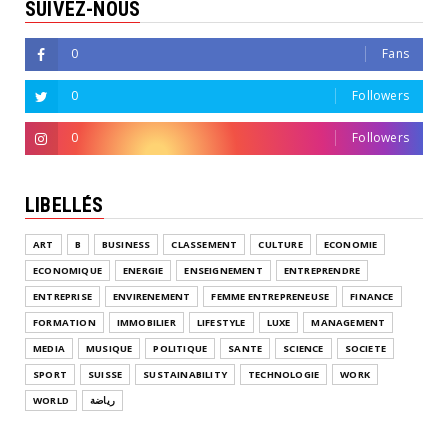
SUIVEZ-NOUS
0
Fans
0
Followers
0
Followers
LIBELLÉS
ART
B
BUSINESS
CLASSEMENT
CULTURE
ECONOMIE
ECONOMIQUE
ENERGIE
ENSEIGNEMENT
ENTREPRENDRE
ENTREPRISE
ENVIRENEMENT
FEMME ENTREPRENEUSE
FINANCE
FORMATION
IMMOBILIER
LIFESTYLE
LUXE
MANAGEMENT
MEDIA
MUSIQUE
POLITIQUE
SANTE
SCIENCE
SOCIETE
SPORT
SUISSE
SUSTAINABILITY
TECHNOLOGIE
WORK
WORLD
رياضة