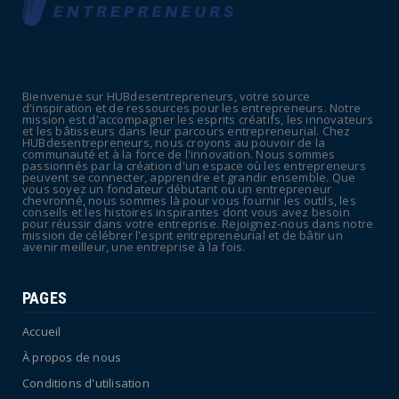
July 09, 2026
UNCATEGORIZED
La rentrée sera-t-elle chaude dans la
fonction publique ? Le...
Bienvenue sur HUBdesentrepreneurs, votre source
July 08, 2026
d'inspiration et de ressources pour les entrepreneurs. Notre
mission est d'accompagner les esprits créatifs, les innovateurs
POLITIQUE
et les bâtisseurs dans leur parcours entrepreneurial. Chez
HUBdesentrepreneurs, nous croyons au pouvoir de la
Canicule : sept départements du Sud placés
communauté et à la force de l'innovation. Nous sommes
passionnés par la création d'un espace où les entrepreneurs
en vigilance oran...
peuvent se connecter, apprendre et grandir ensemble. Que
vous soyez un fondateur débutant ou un entrepreneur
July 04, 2026
chevronné, nous sommes là pour vous fournir les outils, les
conseils et les histoires inspirantes dont vous avez besoin
pour réussir dans votre entreprise. Rejoignez-nous dans notre
mission de célébrer l'esprit entrepreneurial et de bâtir un
avenir meilleur, une entreprise à la fois.
PAGES
Accueil
À propos de nous
Conditions d'utilisation