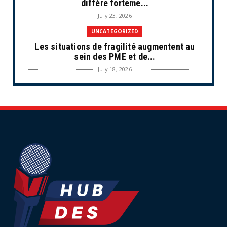
diffère forteme...
July 23, 2026
UNCATEGORIZED
Les situations de fragilité augmentent au
sein des PME et de...
July 18, 2026
ECONOMIE
Retraites complémentaires Agirc-Arrco :
coup de pression syn...
July 16, 2026
UNCATEGORIZED
Tabac : les ventes chutent, les recettes
fiscales
July 14, 2026
UNCATEGORIZED
Retraites : nouveau plaidoyer pour un coup
de frein sur les ...