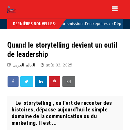
A
Transmission d'entreprises : « Dépassons les ca
Uncategorized
DERNIÈRES NOUVELLES:
Quand le storytelling devient un outil
de leadership
العالم العربي
août 03, 2025
Le storytelling , ou l’art de raconter des
histoires, dépasse aujourd’hui le simple
domaine de la communication ou du
marketing. Il est ...