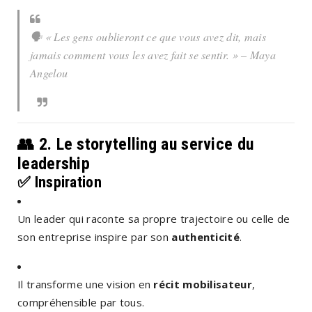
🗣️ « Les gens oublieront ce que vous avez dit, mais
jamais comment vous les avez fait se sentir. » – Maya
Angelou
👥 2.
Le storytelling au service du
leadership
✅
Inspiration
Un leader qui raconte sa propre trajectoire ou celle de
son entreprise inspire par son
authenticité
.
Il transforme une vision en
récit mobilisateur
,
compréhensible par tous.