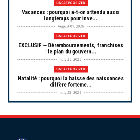
UNCATEGORIZED
Vacances : pourquoi a-t-on attendu aussi
longtemps pour inve...
August 01, 2026
UNCATEGORIZED
EXCLUSIF — Déremboursements, franchises
: le plan du gouvern...
July 25, 2026
UNCATEGORIZED
Natalité : pourquoi la baisse des naissances
diffère forteme...
July 23, 2026
UNCATEGORIZED
Les situations de fragilité augmentent au
sein des PME et de...
July 18, 2026
ECONOMIE