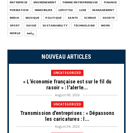
ENTREPRISE
ENVIRENEMENT
FEMME ENTREPRENEUSE
FINANCE
FORMATION
IMMOBILIER
LIFESTYLE
LUXE
MANAGEMENT
MEDIA
MUSIQUE
POLITIQUE
SANTE
SCIENCE
SOCIETE
SPORT
SUISSE
SUSTAINABILITY
TECHNOLOGIE
WORK
WORLD
رياضة
NOUVEAU ARTICLES
UNCATEGORIZED
« L'économie française est sur le fil du
rasoir » : l'alerte...
August 08, 2026
UNCATEGORIZED
Transmission d'entreprises : « Dépassons
les caricatures : l...
August 04, 2026