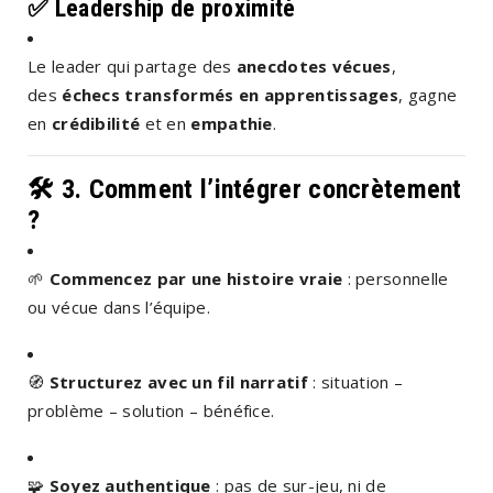
✅
Leadership de proximité
Le leader qui partage des
anecdotes vécues
,
des
échecs transformés en apprentissages
, gagne
en
crédibilité
et en
empathie
.
🛠️ 3.
Comment l’intégrer concrètement
?
🌱
Commencez par une histoire vraie
: personnelle
ou vécue dans l’équipe.
🧭
Structurez avec un fil narratif
: situation –
problème – solution – bénéfice.
🧩
Soyez authentique
: pas de sur-jeu, ni de