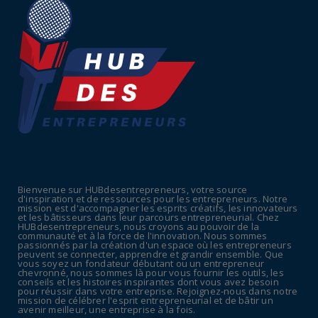
Retraites complémentaires Agirc-Arrco :
coup de pression syn...
July 16, 2026
UNCATEGORIZED
Tabac : les ventes chutent, les recettes
fiscales
July 14, 2026
UNCATEGORIZED
Retraites : nouveau plaidoyer pour un coup
de frein sur les ...
Bienvenue sur HUBdesentrepreneurs, votre source
July 09, 2026
d'inspiration et de ressources pour les entrepreneurs. Notre
mission est d'accompagner les esprits créatifs, les innovateurs
UNCATEGORIZED
et les bâtisseurs dans leur parcours entrepreneurial. Chez
HUBdesentrepreneurs, nous croyons au pouvoir de la
La rentrée sera-t-elle chaude dans la
communauté et à la force de l'innovation. Nous sommes
passionnés par la création d'un espace où les entrepreneurs
fonction publique ? Le...
peuvent se connecter, apprendre et grandir ensemble. Que
vous soyez un fondateur débutant ou un entrepreneur
July 08, 2026
chevronné, nous sommes là pour vous fournir les outils, les
conseils et les histoires inspirantes dont vous avez besoin
pour réussir dans votre entreprise. Rejoignez-nous dans notre
mission de célébrer l'esprit entrepreneurial et de bâtir un
avenir meilleur, une entreprise à la fois.