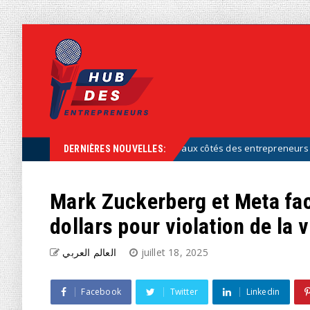
s font partie de la solution, aux côtés des entrepreneurs »
Uncate
DERNIÈRES NOUVELLES:
Mark Zuckerberg et Meta face
dollars pour violation de la v
العالم العربي
juillet 18, 2025
Facebook
Twitter
Linkedin