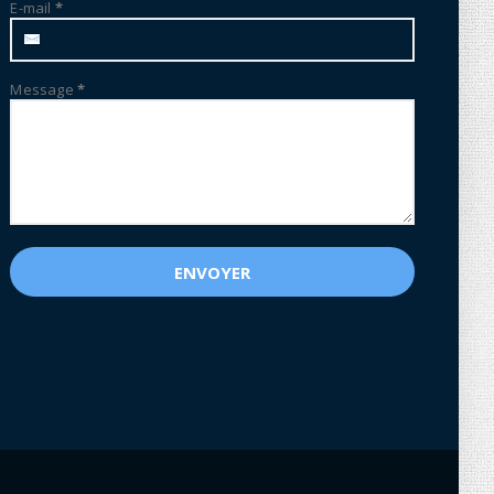
E-mail
*
Message
*