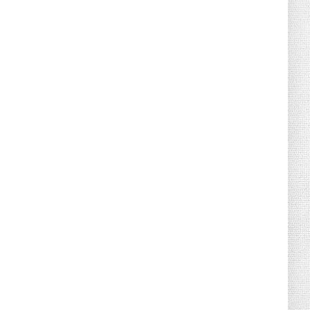
Canicule : sept départements du Sud
placés en vigilance oran...
July 04, 2026