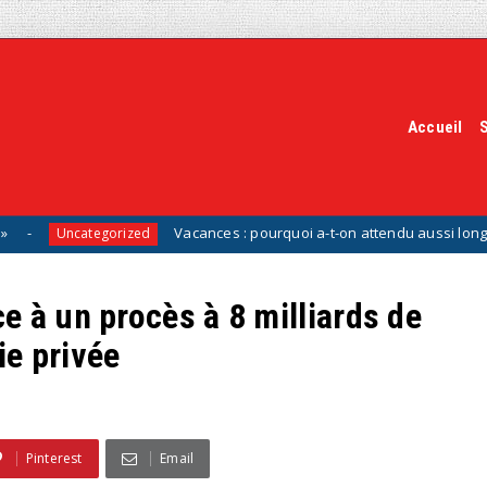
Accueil
Vacances : pourquoi a-t-on attendu aussi longtemps pour inve
gorized
 à un procès à 8 milliards de
ie privée
Pinterest
Email