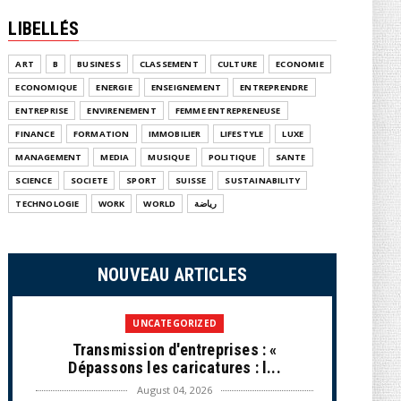
LIBELLÉS
ART
B
BUSINESS
CLASSEMENT
CULTURE
ECONOMIE
ECONOMIQUE
ENERGIE
ENSEIGNEMENT
ENTREPRENDRE
ENTREPRISE
ENVIRENEMENT
FEMME ENTREPRENEUSE
FINANCE
FORMATION
IMMOBILIER
LIFESTYLE
LUXE
MANAGEMENT
MEDIA
MUSIQUE
POLITIQUE
SANTE
SCIENCE
SOCIETE
SPORT
SUISSE
SUSTAINABILITY
TECHNOLOGIE
WORK
WORLD
رياضة
NOUVEAU ARTICLES
UNCATEGORIZED
Transmission d'entreprises : «
Dépassons les caricatures : l...
August 04, 2026