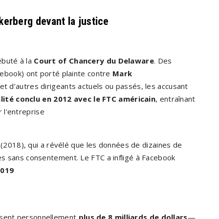
kerberg devant la justice
ébuté à la
Court of Chancery du Delaware
. Des
ebook) ont porté plainte contre
Mark
et d’autres dirigeants actuels ou passés, les accusant
lité conclu en 2012 avec le FTC américain
, entraînant
 l'entreprise
(2018), qui a révélé que les données de dizaines de
ées sans consentement. Le FTC a infligé à Facebook
2019
ursent personnellement
plus de 8 milliards de dollars
—