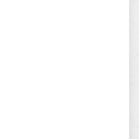
Retraites complémentaires Agirc-Arrco :
coup de pression syn...
July 16, 2026
UNCATEGORIZED
Tabac : les ventes chutent, les recettes
fiscales
July 14, 2026
UNCATEGORIZED
Retraites : nouveau plaidoyer pour un
coup de frein sur les ...
July 09, 2026
UNCATEGORIZED
La rentrée sera-t-elle chaude dans la
fonction publique ? Le...
July 08, 2026
POLITIQUE