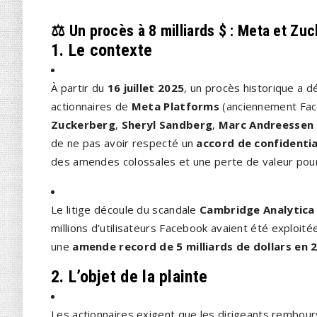
⚖️ Un procès à 8 milliards $ : Meta et Zuc
1. Le contexte
À partir du
16 juillet 2025
, un procès historique a d
actionnaires de
Meta Platforms
(anciennement Fac
Zuckerberg
,
Sheryl Sandberg
,
Marc Andreessen
de ne pas avoir respecté un
accord de confidentia
des amendes colossales et une perte de valeur pour
Le litige découle du scandale
Cambridge Analytica
millions d’utilisateurs Facebook avaient été exploit
une
amende record de 5 milliards de dollars en 
2. L’objet de la plainte
Les actionnaires exigent que les dirigeants rembo