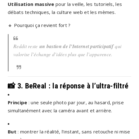
Utilisation massive
pour la veille, les tutoriels, les
débats techniques, la culture web et les mèmes.
🔹
Pourquoi ça revient fort ?
Reddit reste
un bastion de l’Internet participatif
qui
valorise l’échange d’idées plus que l’apparence.
📸
3. BeReal : la réponse à l’ultra-filtré
Principe
: une seule photo par jour, au hasard, prise
simultanément avec la caméra avant et arrière.
But
: montrer la réalité, l’instant, sans retouche ni mise