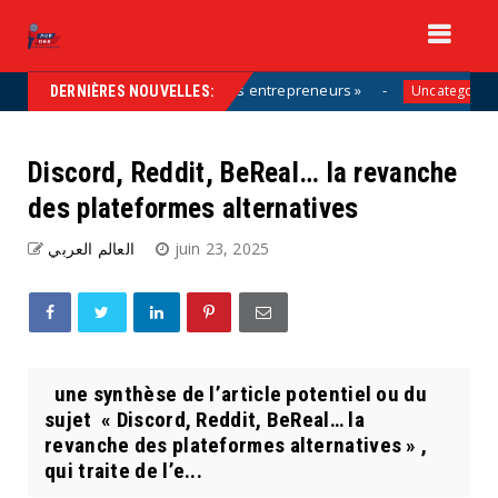
e la solution, aux côtés des entrepreneurs »
Vac
Uncategorized
DERNIÈRES NOUVELLES:
Discord, Reddit, BeReal… la revanche
des plateformes alternatives
العالم العربي
juin 23, 2025
une synthèse de l’article potentiel ou du
sujet « Discord, Reddit, BeReal… la
revanche des plateformes alternatives » ,
qui traite de l’e...