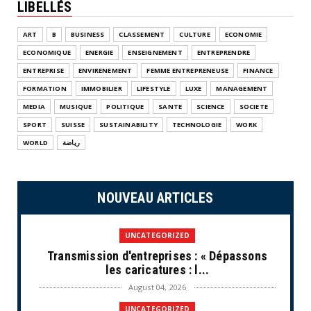
LIBELLÉS
ART
B
BUSINESS
CLASSEMENT
CULTURE
ECONOMIE
ECONOMIQUE
ENERGIE
ENSEIGNEMENT
ENTREPRENDRE
ENTREPRISE
ENVIRENEMENT
FEMME ENTREPRENEUSE
FINANCE
FORMATION
IMMOBILIER
LIFESTYLE
LUXE
MANAGEMENT
MEDIA
MUSIQUE
POLITIQUE
SANTE
SCIENCE
SOCIETE
SPORT
SUISSE
SUSTAINABILITY
TECHNOLOGIE
WORK
WORLD
رياضة
NOUVEAU ARTICLES
UNCATEGORIZED
Transmission d'entreprises : « Dépassons
les caricatures : l...
August 04, 2026
UNCATEGORIZED