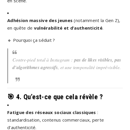
en scène.
Adhésion massive des jeunes
(notamment la Gen Z),
en quête de
vulnérabilité et d’authenticité
.
🔹
Pourquoi ça séduit ?
Contre-pied total à Instagram :
pas de likes visibles, pas
d’algorithmes agressifs
, et une temporalité imprévisible.
🎯
4. Qu’est-ce que cela révèle ?
Fatigue des réseaux sociaux classiques
:
standardisation, contenus commerciaux, perte
d’authenticité.