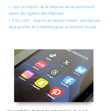
Vers un report de la réforme de la couverture
santé des agents des hôpitaux
EXCLUSIF - Guerre au Moyen-Orient : une facture
déjà proche de 4 milliards pour la Sécurité sociale
une synthèse de l’article potentiel ou du sujet
«