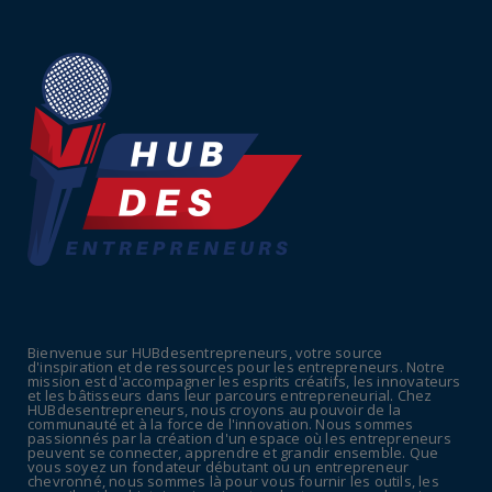
July 16, 2026
UNCATEGORIZED
Tabac : les ventes chutent, les recettes
fiscales
July 14, 2026
UNCATEGORIZED
Retraites : nouveau plaidoyer pour un coup
de frein sur les ...
July 09, 2026
UNCATEGORIZED
La rentrée sera-t-elle chaude dans la
fonction publique ? Le...
Bienvenue sur HUBdesentrepreneurs, votre source
July 08, 2026
d'inspiration et de ressources pour les entrepreneurs. Notre
mission est d'accompagner les esprits créatifs, les innovateurs
POLITIQUE
et les bâtisseurs dans leur parcours entrepreneurial. Chez
HUBdesentrepreneurs, nous croyons au pouvoir de la
Canicule : sept départements du Sud placés
communauté et à la force de l'innovation. Nous sommes
passionnés par la création d'un espace où les entrepreneurs
en vigilance oran...
peuvent se connecter, apprendre et grandir ensemble. Que
vous soyez un fondateur débutant ou un entrepreneur
July 04, 2026
chevronné, nous sommes là pour vous fournir les outils, les