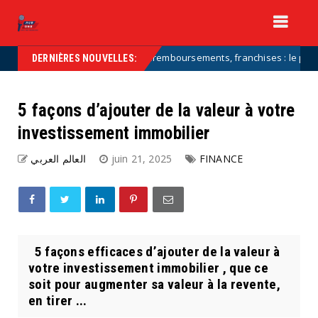
EXCLUSIF — Déremboursements, franchises : le plan du gouve
rized
DERNIÈRES NOUVELLES:
5 façons d’ajouter de la valeur à votre
investissement immobilier
العالم العربي
juin 21, 2025
FINANCE
5 façons efficaces d’ajouter de la valeur à
votre investissement immobilier , que ce
soit pour augmenter sa valeur à la revente,
en tirer ...