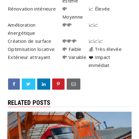
estimé
Rénovation intérieure
💸
📈 Élevée
Moyenne
Amélioration
💸💸
📈📈
énergétique
Création de surface
💸💸💸
📈📈📈
Optimisation locative
💸 Faible
💰 Très élevée
Extérieur attrayant
💸 Variable
❤️ Impact
immédiat
RELATED POSTS