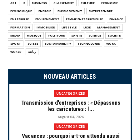
ART
B
BUSINESS
CLASSEMENT
CULTURE
ECONOMIE
ECONOMIQUE
ENERGIE
ENSEIGNEMENT
ENTREPRENDRE
ENTREPRISE
ENVIRENEMENT
FEMME ENTREPRENEUSE
FINANCE
FORMATION
IMMOBILIER
LIFESTYLE
LUXE
MANAGEMENT
MEDIA
MUSIQUE
POLITIQUE
SANTE
SCIENCE
SOCIETE
SPORT
SUISSE
SUSTAINABILITY
TECHNOLOGIE
WORK
WORLD
رياضة
NOUVEAU ARTICLES
UNCATEGORIZED
Transmission d'entreprises : « Dépassons
les caricatures : l...
August 04, 2026
UNCATEGORIZED
Vacances : pourquoi a-t-on attendu aussi