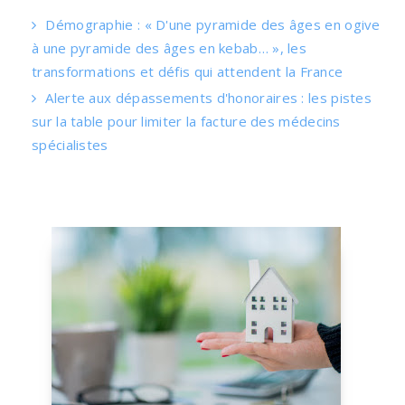
Démographie : « D'une pyramide des âges en ogive
à une pyramide des âges en kebab… », les
transformations et défis qui attendent la France
Alerte aux dépassements d'honoraires : les pistes
sur la table pour limiter la facture des médecins
spécialistes