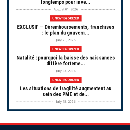
longtemps pour inve...
August 01, 2026
UNCATEGORIZED
EXCLUSIF — Déremboursements, franchises
: le plan du gouvern...
July 25, 2026
UNCATEGORIZED
Natalité : pourquoi la baisse des naissances
diffère forteme...
July 23, 2026
UNCATEGORIZED
Les situations de fragilité augmentent au
sein des PME et de...
July 18, 2026
ECONOMIE
Retraites complémentaires Agirc-Arrco :
coup de pression syn...