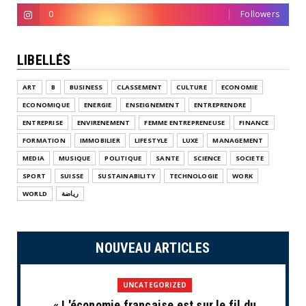
0
Followers
LIBELLÉS
ART
B
BUSINESS
CLASSEMENT
CULTURE
ECONOMIE
ECONOMIQUE
ENERGIE
ENSEIGNEMENT
ENTREPRENDRE
ENTREPRISE
ENVIRENEMENT
FEMME ENTREPRENEUSE
FINANCE
FORMATION
IMMOBILIER
LIFESTYLE
LUXE
MANAGEMENT
MEDIA
MUSIQUE
POLITIQUE
SANTE
SCIENCE
SOCIETE
SPORT
SUISSE
SUSTAINABILITY
TECHNOLOGIE
WORK
WORLD
رياضة
NOUVEAU ARTICLES
UNCATEGORIZED
« L'économie française est sur le fil du