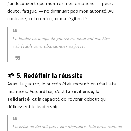
J’ai découvert que montrer mes émotions — peur,
doute, fatigue — ne diminuait pas mon autorité. Au
contraire, cela renforçait ma légitimité.
Le leader en temps de guerre est celui qui ose être
vulnérable sans abandonner sa force.
🌱 5.
Redéfinir la réussite
Avant la guerre, le succès était mesuré en résultats
financiers. Aujourd’hui, c’est
la résilience, la
solidarité
, et la capacité de
revenir debout
qui
définissent le leadership.
La crise ne détruit pas : elle dépouille. Elle nous ramène