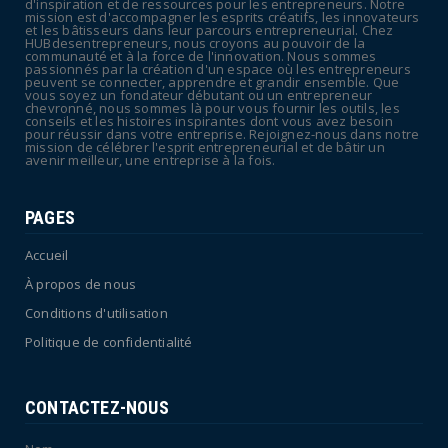
d'inspiration et de ressources pour les entrepreneurs. Notre
mission est d'accompagner les esprits créatifs, les innovateurs
UNCATEGORIZED
et les bâtisseurs dans leur parcours entrepreneurial. Chez
HUBdesentrepreneurs, nous croyons au pouvoir de la
La rentrée sera-t-elle chaude dans la
communauté et à la force de l'innovation. Nous sommes
passionnés par la création d'un espace où les entrepreneurs
fonction publique ? Le...
peuvent se connecter, apprendre et grandir ensemble. Que
vous soyez un fondateur débutant ou un entrepreneur
July 08, 2026
chevronné, nous sommes là pour vous fournir les outils, les
conseils et les histoires inspirantes dont vous avez besoin
pour réussir dans votre entreprise. Rejoignez-nous dans notre
mission de célébrer l'esprit entrepreneurial et de bâtir un
avenir meilleur, une entreprise à la fois.
PAGES
Accueil
À propos de nous
Conditions d'utilisation
Politique de confidentialité
CONTACTEZ-NOUS