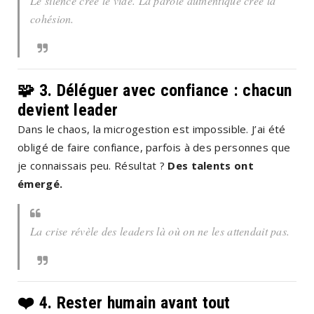
Le silence crée le vide. La parole authentique crée la
cohésion.
🧩 3.
Déléguer avec confiance : chacun
devient leader
Dans le chaos, la microgestion est impossible. J’ai été
obligé de faire confiance, parfois à des personnes que
je connaissais peu. Résultat ?
Des talents ont
émergé.
La crise révèle des leaders là où on ne les attendait pas.
❤️ 4.
Rester humain avant tout