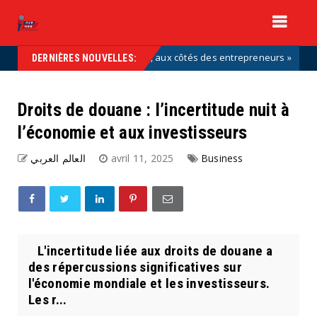
s font partie de la solution, aux côtés des entrepreneurs »
Uncat
DERNIÈRES NOUVELLES:
Droits de douane : l’incertitude nuit à
l’économie et aux investisseurs
العالم العربي
avril 11, 2025
Business
​ L'incertitude liée aux droits de douane a
des répercussions significatives sur
l'économie mondiale et les investisseurs.
Les r...