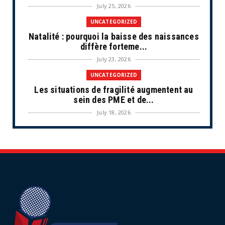
July 25, 2026
UNCATEGORIZED
Natalité : pourquoi la baisse des naissances
diffère forteme...
July 23, 2026
UNCATEGORIZED
Les situations de fragilité augmentent au
sein des PME et de...
July 18, 2026
ECONOMIE
Retraites complémentaires Agirc-Arrco :
coup de pression syn...
July 16, 2026
UNCATEGORIZED
Tabac : les ventes chutent, les recettes
fiscales
July 14, 2026