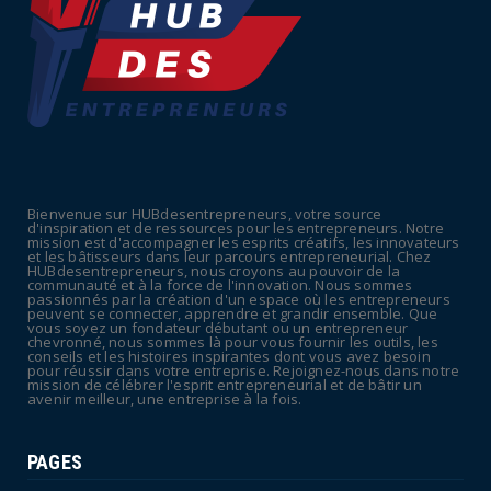
UNCATEGORIZED
Retraites : nouveau plaidoyer pour un coup
de frein sur les ...
July 09, 2026
UNCATEGORIZED
La rentrée sera-t-elle chaude dans la
fonction publique ? Le...
Bienvenue sur HUBdesentrepreneurs, votre source
July 08, 2026
d'inspiration et de ressources pour les entrepreneurs. Notre
mission est d'accompagner les esprits créatifs, les innovateurs
POLITIQUE
et les bâtisseurs dans leur parcours entrepreneurial. Chez
HUBdesentrepreneurs, nous croyons au pouvoir de la
Canicule : sept départements du Sud placés
communauté et à la force de l'innovation. Nous sommes
passionnés par la création d'un espace où les entrepreneurs
en vigilance oran...
peuvent se connecter, apprendre et grandir ensemble. Que
vous soyez un fondateur débutant ou un entrepreneur
July 04, 2026
chevronné, nous sommes là pour vous fournir les outils, les
conseils et les histoires inspirantes dont vous avez besoin
pour réussir dans votre entreprise. Rejoignez-nous dans notre
mission de célébrer l'esprit entrepreneurial et de bâtir un
avenir meilleur, une entreprise à la fois.
PAGES