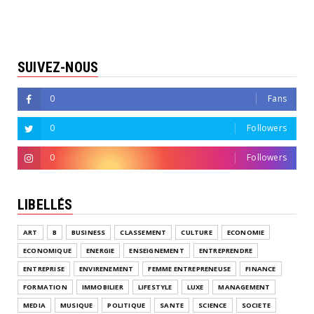
SUIVEZ-NOUS
0
Fans
0
Followers
0
Followers
LIBELLÉS
ART
B
BUSINESS
CLASSEMENT
CULTURE
ECONOMIE
ECONOMIQUE
ENERGIE
ENSEIGNEMENT
ENTREPRENDRE
ENTREPRISE
ENVIRENEMENT
FEMME ENTREPRENEUSE
FINANCE
FORMATION
IMMOBILIER
LIFESTYLE
LUXE
MANAGEMENT
MEDIA
MUSIQUE
POLITIQUE
SANTE
SCIENCE
SOCIETE