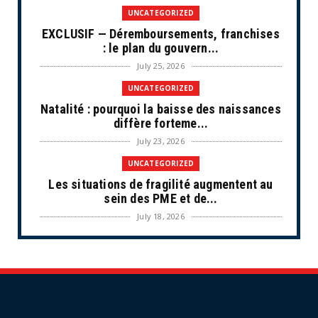
UNCATEGORIZED
EXCLUSIF — Déremboursements, franchises
: le plan du gouvern...
July 25, 2026
UNCATEGORIZED
Natalité : pourquoi la baisse des naissances
diffère forteme...
July 23, 2026
UNCATEGORIZED
Les situations de fragilité augmentent au
sein des PME et de...
July 18, 2026
ECONOMIE
Retraites complémentaires Agirc-Arrco :
coup de pression syn...
July 16, 2026
UNCATEGORIZED