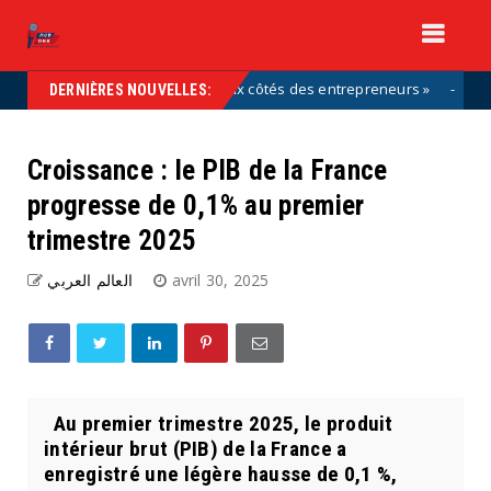
font partie de la solution, aux côtés des entrepreneurs »
Uncateg
DERNIÈRES NOUVELLES:
Croissance : le PIB de la France
progresse de 0,1% au premier
trimestre 2025
العالم العربي
avril 30, 2025
Au premier trimestre 2025, le produit
intérieur brut (PIB) de la France a
enregistré une légère hausse de 0,1 %,