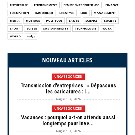
ENTREPRISE
ENVIRENEMENT
FEMME ENTREPRENEUSE
FINANCE
FORMATION
IMMOBILIER
LIFESTYLE
LUXE
MANAGEMENT
MEDIA
MUSIQUE
POLITIQUE
SANTE
SCIENCE
SOCIETE
SPORT
SUISSE
SUSTAINABILITY
TECHNOLOGIE
WORK
WORLD
رياضة
NOUVEAU ARTICLES
UNCATEGORIZED
Transmission d'entreprises : « Dépassons
les caricatures : l...
August 04, 2026
UNCATEGORIZED
Vacances : pourquoi a-t-on attendu aussi
longtemps pour inve...
August 01, 2026