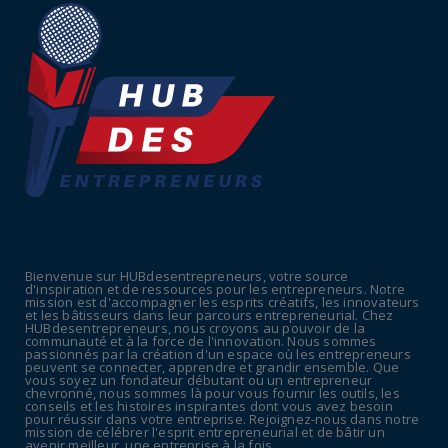
Tabac : les ventes chutent, les recettes
fiscales
July 14, 2026
UNCATEGORIZED
Retraites : nouveau plaidoyer pour un coup
de frein sur les ...
July 09, 2026
UNCATEGORIZED
La rentrée sera-t-elle chaude dans la
fonction publique ? Le...
Bienvenue sur HUBdesentrepreneurs, votre source
July 08, 2026
d'inspiration et de ressources pour les entrepreneurs. Notre
mission est d'accompagner les esprits créatifs, les innovateurs
POLITIQUE
et les bâtisseurs dans leur parcours entrepreneurial. Chez
HUBdesentrepreneurs, nous croyons au pouvoir de la
Canicule : sept départements du Sud placés
communauté et à la force de l'innovation. Nous sommes
passionnés par la création d'un espace où les entrepreneurs
en vigilance oran...
peuvent se connecter, apprendre et grandir ensemble. Que
vous soyez un fondateur débutant ou un entrepreneur
July 04, 2026
chevronné, nous sommes là pour vous fournir les outils, les
conseils et les histoires inspirantes dont vous avez besoin
pour réussir dans votre entreprise. Rejoignez-nous dans notre
mission de célébrer l'esprit entrepreneurial et de bâtir un
avenir meilleur, une entreprise à la fois.