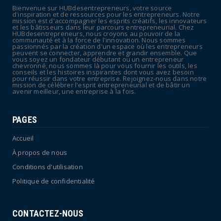
Bienvenue sur HUBdesentrepreneurs, votre source
July 08, 2026
d'inspiration et de ressources pour les entrepreneurs. Notre
mission est d'accompagner les esprits créatifs, les innovateurs
POLITIQUE
et les bâtisseurs dans leur parcours entrepreneurial. Chez
HUBdesentrepreneurs, nous croyons au pouvoir de la
Canicule : sept départements du Sud placés
communauté et à la force de l'innovation. Nous sommes
passionnés par la création d'un espace où les entrepreneurs
en vigilance oran...
peuvent se connecter, apprendre et grandir ensemble. Que
vous soyez un fondateur débutant ou un entrepreneur
July 04, 2026
chevronné, nous sommes là pour vous fournir les outils, les
conseils et les histoires inspirantes dont vous avez besoin
pour réussir dans votre entreprise. Rejoignez-nous dans notre
mission de célébrer l'esprit entrepreneurial et de bâtir un
avenir meilleur, une entreprise à la fois.
PAGES
Accueil
À propos de nous
Conditions d'utilisation
Politique de confidentialité
CONTACTEZ-NOUS