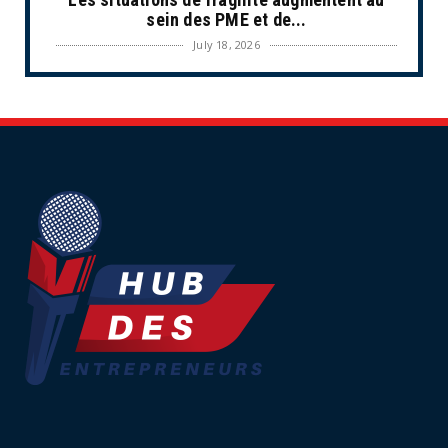
sein des PME et de...
July 18, 2026
ECONOMIE
Retraites complémentaires Agirc-Arrco :
coup de pression syn...
July 16, 2026
UNCATEGORIZED
Tabac : les ventes chutent, les recettes
fiscales
July 14, 2026
UNCATEGORIZED
Retraites : nouveau plaidoyer pour un coup
de frein sur les ...
July 09, 2026
UNCATEGORIZED
La rentrée sera-t-elle chaude dans la
fonction publique ? Le...