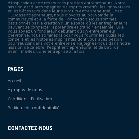
July 08, 2026
d'inspiration et de ressources pour les entrepreneurs. Notre
mission est d'accompagner les esprits créatifs, les innovateurs
POLITIQUE
et les bâtisseurs dans leur parcours entrepreneurial. Chez
HUBdesentrepreneurs, nous croyons au pouvoir de la
Canicule : sept départements du Sud placés
communauté et à la force de l'innovation. Nous sommes
passionnés par la création d'un espace où les entrepreneurs
en vigilance oran...
peuvent se connecter, apprendre et grandir ensemble. Que
vous soyez un fondateur débutant ou un entrepreneur
July 04, 2026
chevronné, nous sommes là pour vous fournir les outils, les
conseils et les histoires inspirantes dont vous avez besoin
pour réussir dans votre entreprise. Rejoignez-nous dans notre
mission de célébrer l'esprit entrepreneurial et de bâtir un
avenir meilleur, une entreprise à la fois.
PAGES
Accueil
À propos de nous
Conditions d'utilisation
Politique de confidentialité
CONTACTEZ-NOUS