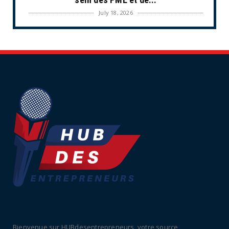
July 18, 2026
ECONOMIE
Retraites complémentaires Agirc-Arrco :
coup de pression syn...
July 16, 2026
UNCATEGORIZED
Tabac : les ventes chutent, les recettes
fiscales
July 14, 2026
UNCATEGORIZED
Retraites : nouveau plaidoyer pour un coup
de frein sur les ...
July 09, 2026
UNCATEGORIZED
La rentrée sera-t-elle chaude dans la
fonction publique ? Le...
Bienvenue sur HUBdesentrepreneurs, votre source