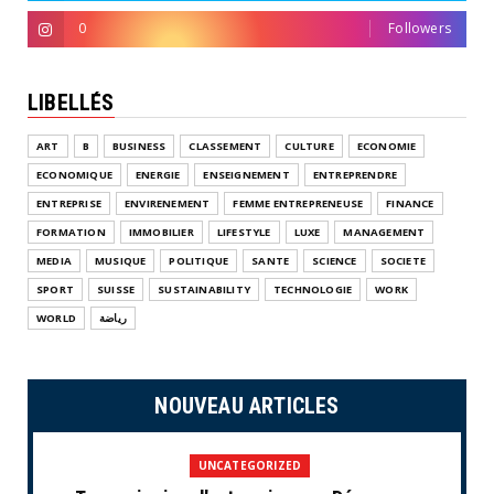
0
Followers
LIBELLÉS
ART
B
BUSINESS
CLASSEMENT
CULTURE
ECONOMIE
ECONOMIQUE
ENERGIE
ENSEIGNEMENT
ENTREPRENDRE
ENTREPRISE
ENVIRENEMENT
FEMME ENTREPRENEUSE
FINANCE
FORMATION
IMMOBILIER
LIFESTYLE
LUXE
MANAGEMENT
MEDIA
MUSIQUE
POLITIQUE
SANTE
SCIENCE
SOCIETE
SPORT
SUISSE
SUSTAINABILITY
TECHNOLOGIE
WORK
WORLD
رياضة
NOUVEAU ARTICLES
UNCATEGORIZED