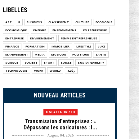
LIBELLÉS
ART
B
BUSINESS
CLASSEMENT
CULTURE
ECONOMIE
ECONOMIQUE
ENERGIE
ENSEIGNEMENT
ENTREPRENDRE
ENTREPRISE
ENVIRENEMENT
FEMME ENTREPRENEUSE
FINANCE
FORMATION
IMMOBILIER
LIFESTYLE
LUXE
MANAGEMENT
MEDIA
MUSIQUE
POLITIQUE
SANTE
SCIENCE
SOCIETE
SPORT
SUISSE
SUSTAINABILITY
TECHNOLOGIE
WORK
WORLD
رياضة
NOUVEAU ARTICLES
UNCATEGORIZED
Transmission d'entreprises : «
Dépassons les caricatures : l...
August 04, 2026