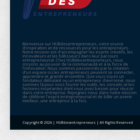
Bienvenue sur HUBdesentrepreneurs, votre source
d'inspiration et de ressources pour les entrepreneurs.
Notre mission est d'accompagner les esprits créatifs, les
innovateurs et les bâtisseurs dans leur parcours
entrepreneurial. Chez HUBdesentrepreneurs, nous
croyons au pouvoir de la communauté et à la force de
l'innovation. Nous sommes passionnés par la création
d'un espace où les entrepreneurs peuvent se connecter,
apprendre et grandir ensemble. Que vous soyez un
fondateur débutant ou un entrepreneur chevronné, nous
sommes là pour vous fournir les outils, les conseils et les
histoires inspirantes dont vous avez besoin pour réussir
dans votre entreprise. Rejoignez-nous dans notre mission
de célébrer l'esprit entrepreneurial et de bâtir un avenir
meilleur, une entreprise à la fois.
Copyright ©
2026 | HUBdesentrepreneurs | All Rights Reserved