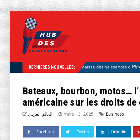
Natalité : pourquoi la baisse des naissances diffère fortement s
ized
DERNIÈRES NOUVELLES:
Bateaux, bourbon, motos… l’U
américaine sur les droits de
العالم العربي
mars 13, 2025
Business
Facebook
Twitter
Linkedin