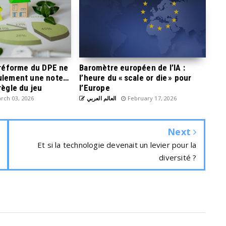
a réforme du DPE ne
Baromètre européen de l’IA :
eulement une note…
l’heure du « scale or die » pour
règle du jeu
l’Europe
rch 03, 2026
العالم العربي
February 17, 2026
Next
Et si la technologie devenait un levier pour la
diversité ?