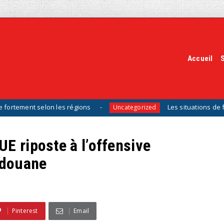
Accueil
elon les régions
Les situations de fragilité aug
Uncategorized
E riposte à l’offensive
 douane
Pinterest
Email