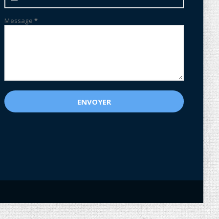
Message
*