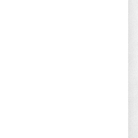
Canicule : sept départements du Sud
placés en vigilance oran...
July 04, 2026