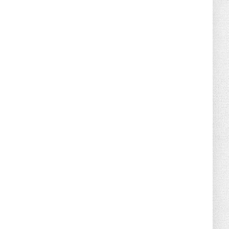
Retraites complémentaires Agirc-Arrco :
coup de pression syn...
July 16, 2026
UNCATEGORIZED
Tabac : les ventes chutent, les recettes
fiscales
July 14, 2026
UNCATEGORIZED
Retraites : nouveau plaidoyer pour un
coup de frein sur les ...
July 09, 2026
UNCATEGORIZED
La rentrée sera-t-elle chaude dans la
fonction publique ? Le...
July 08, 2026
POLITIQUE