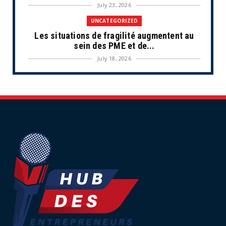
July 23, 2026
UNCATEGORIZED
Les situations de fragilité augmentent au
sein des PME et de...
July 18, 2026
ECONOMIE
Retraites complémentaires Agirc-Arrco :
coup de pression syn...
July 16, 2026
UNCATEGORIZED
Tabac : les ventes chutent, les recettes
fiscales
July 14, 2026
UNCATEGORIZED
Retraites : nouveau plaidoyer pour un coup
de frein sur les ...
July 09, 2026