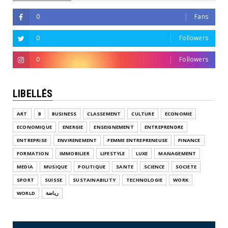
0
Fans
0
Followers
0
Followers
LIBELLÉS
ART
B
BUSINESS
CLASSEMENT
CULTURE
ECONOMIE
ECONOMIQUE
ENERGIE
ENSEIGNEMENT
ENTREPRENDRE
ENTREPRISE
ENVIRENEMENT
FEMME ENTREPRENEUSE
FINANCE
FORMATION
IMMOBILIER
LIFESTYLE
LUXE
MANAGEMENT
MEDIA
MUSIQUE
POLITIQUE
SANTE
SCIENCE
SOCIETE
SPORT
SUISSE
SUSTAINABILITY
TECHNOLOGIE
WORK
WORLD
رياضة