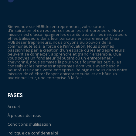
UNCATEGORIZED
La rentrée sera-t-elle chaude dans la
fonction publique ? Le...
Bienvenue sur HUBdesentrepreneurs, votre source
July 08, 2026
d'inspiration et de ressources pour les entrepreneurs. Notre
mission est d'accompagner les esprits créatifs, les innovateurs
POLITIQUE
et les bâtisseurs dans leur parcours entrepreneurial. Chez
HUBdesentrepreneurs, nous croyons au pouvoir de la
Canicule : sept départements du Sud placés
communauté et à la force de l'innovation. Nous sommes
passionnés par la création d'un espace où les entrepreneurs
en vigilance oran...
peuvent se connecter, apprendre et grandir ensemble. Que
vous soyez un fondateur débutant ou un entrepreneur
July 04, 2026
chevronné, nous sommes là pour vous fournir les outils, les
conseils et les histoires inspirantes dont vous avez besoin
pour réussir dans votre entreprise. Rejoignez-nous dans notre
mission de célébrer l'esprit entrepreneurial et de bâtir un
avenir meilleur, une entreprise à la fois.
PAGES
Accueil
À propos de nous
Conditions d'utilisation
Politique de confidentialité