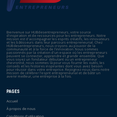
July 09, 2026
UNCATEGORIZED
La rentrée sera-t-elle chaude dans la
fonction publique ? Le...
Bienvenue sur HUBdesentrepreneurs, votre source
July 08, 2026
d'inspiration et de ressources pour les entrepreneurs. Notre
mission est d'accompagner les esprits créatifs, les innovateurs
POLITIQUE
et les bâtisseurs dans leur parcours entrepreneurial. Chez
HUBdesentrepreneurs, nous croyons au pouvoir de la
Canicule : sept départements du Sud placés
communauté et à la force de l'innovation. Nous sommes
passionnés par la création d'un espace où les entrepreneurs
en vigilance oran...
peuvent se connecter, apprendre et grandir ensemble. Que
vous soyez un fondateur débutant ou un entrepreneur
July 04, 2026
chevronné, nous sommes là pour vous fournir les outils, les
conseils et les histoires inspirantes dont vous avez besoin
pour réussir dans votre entreprise. Rejoignez-nous dans notre
mission de célébrer l'esprit entrepreneurial et de bâtir un
avenir meilleur, une entreprise à la fois.
PAGES
Accueil
À propos de nous
Conditions d'utilisation