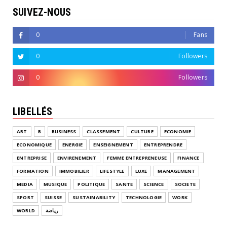
SUIVEZ-NOUS
0
Fans
0
Followers
0
Followers
LIBELLÉS
ART
B
BUSINESS
CLASSEMENT
CULTURE
ECONOMIE
ECONOMIQUE
ENERGIE
ENSEIGNEMENT
ENTREPRENDRE
ENTREPRISE
ENVIRENEMENT
FEMME ENTREPRENEUSE
FINANCE
FORMATION
IMMOBILIER
LIFESTYLE
LUXE
MANAGEMENT
MEDIA
MUSIQUE
POLITIQUE
SANTE
SCIENCE
SOCIETE
SPORT
SUISSE
SUSTAINABILITY
TECHNOLOGIE
WORK
WORLD
رياضة