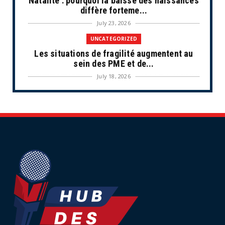
Natalité : pourquoi la baisse des naissances
diffère forteme...
July 23, 2026
UNCATEGORIZED
Les situations de fragilité augmentent au
sein des PME et de...
July 18, 2026
ECONOMIE
Retraites complémentaires Agirc-Arrco :
coup de pression syn...
July 16, 2026
UNCATEGORIZED
Tabac : les ventes chutent, les recettes
fiscales
July 14, 2026
UNCATEGORIZED
Retraites : nouveau plaidoyer pour un coup
de frein sur les ...