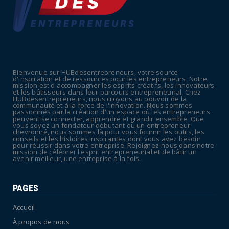
de frein sur les ...
July 09, 2026
UNCATEGORIZED
La rentrée sera-t-elle chaude dans la
fonction publique ? Le...
Bienvenue sur HUBdesentrepreneurs, votre source
July 08, 2026
d'inspiration et de ressources pour les entrepreneurs. Notre
mission est d'accompagner les esprits créatifs, les innovateurs
POLITIQUE
et les bâtisseurs dans leur parcours entrepreneurial. Chez
HUBdesentrepreneurs, nous croyons au pouvoir de la
Canicule : sept départements du Sud placés
communauté et à la force de l'innovation. Nous sommes
passionnés par la création d'un espace où les entrepreneurs
en vigilance oran...
peuvent se connecter, apprendre et grandir ensemble. Que
vous soyez un fondateur débutant ou un entrepreneur
July 04, 2026
chevronné, nous sommes là pour vous fournir les outils, les
conseils et les histoires inspirantes dont vous avez besoin
pour réussir dans votre entreprise. Rejoignez-nous dans notre
mission de célébrer l'esprit entrepreneurial et de bâtir un
avenir meilleur, une entreprise à la fois.
PAGES
Accueil
À propos de nous