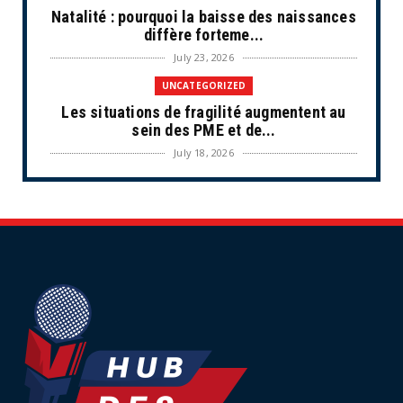
Natalité : pourquoi la baisse des naissances
diffère forteme...
July 23, 2026
UNCATEGORIZED
Les situations de fragilité augmentent au
sein des PME et de...
July 18, 2026
ECONOMIE
Retraites complémentaires Agirc-Arrco :
coup de pression syn...
July 16, 2026
UNCATEGORIZED
Tabac : les ventes chutent, les recettes
fiscales
July 14, 2026
UNCATEGORIZED
Retraites : nouveau plaidoyer pour un coup