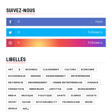
SUIVEZ-NOUS
0
Fans
0
Followers
0
Followers
LIBELLÉS
ART
B
BUSINESS
CLASSEMENT
CULTURE
ECONOMIE
ECONOMIQUE
ENERGIE
ENSEIGNEMENT
ENTREPRENDRE
ENTREPRISE
ENVIRENEMENT
FEMME ENTREPRENEUSE
FINANCE
FORMATION
IMMOBILIER
LIFESTYLE
LUXE
MANAGEMENT
MEDIA
MUSIQUE
POLITIQUE
SANTE
SCIENCE
SOCIETE
SPORT
SUISSE
SUSTAINABILITY
TECHNOLOGIE
WORK
WORLD
رياضة