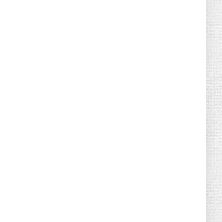
Retraites complémentaires Agirc-Arrco :
coup de pression syn...
July 16, 2026
UNCATEGORIZED
Tabac : les ventes chutent, les recettes
fiscales
July 14, 2026
UNCATEGORIZED
Retraites : nouveau plaidoyer pour un
coup de frein sur les ...
July 09, 2026
UNCATEGORIZED
La rentrée sera-t-elle chaude dans la
fonction publique ? Le...
July 08, 2026
POLITIQUE