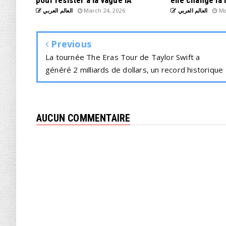
pour résister à la vague IA
elle change la 
العالم العربي
March 24, 2026
العالم العربي
Ma
Previous
La tournée The Eras Tour de Taylor Swift a
généré 2 milliards de dollars, un record historique
AUCUN COMMENTAIRE