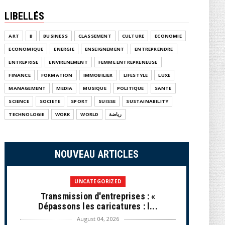
LIBELLÉS
ART
B
BUSINESS
CLASSEMENT
CULTURE
ECONOMIE
ECONOMIQUE
ENERGIE
ENSEIGNEMENT
ENTREPRENDRE
ENTREPRISE
ENVIRENEMENT
FEMME ENTREPRENEUSE
FINANCE
FORMATION
IMMOBILIER
LIFESTYLE
LUXE
MANAGEMENT
MEDIA
MUSIQUE
POLITIQUE
SANTE
SCIENCE
SOCIETE
SPORT
SUISSE
SUSTAINABILITY
TECHNOLOGIE
WORK
WORLD
رياضة
NOUVEAU ARTICLES
UNCATEGORIZED
Transmission d'entreprises : «
Dépassons les caricatures : l...
August 04, 2026