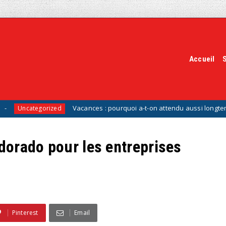
Accueil
Vacances : pourquoi a-t-on attendu aussi longtemps pour invent
rized
ldorado pour les entreprises
Pinterest
Email