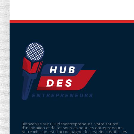
Bienvenue sur HUBdesentrepreneurs, votre source
d'inspiration et de ressources pour les entrepreneurs.
Notre mission est d'accompagner les esprits créatifs, les