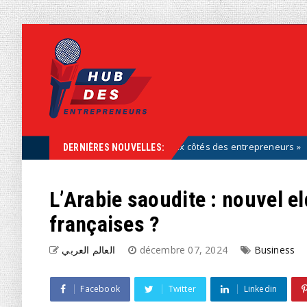
font partie de la solution, aux côtés des entrepreneurs »
Uncatego
DERNIÈRES NOUVELLES:
L’Arabie saoudite : nouvel e
françaises ?
العالم العربي
décembre 07, 2024
Business
Facebook
Twitter
Linkedin