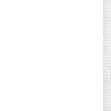
Canicule : sept départements du Sud
placés en vigilance oran...
July 04, 2026