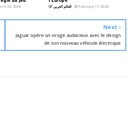
règle du jeu
l’Europe
rch 03, 2026
العالم العربي
February 17, 2026
Next
Jaguar opère un virage audacieux avec le design
de son nouveau véhicule électrique