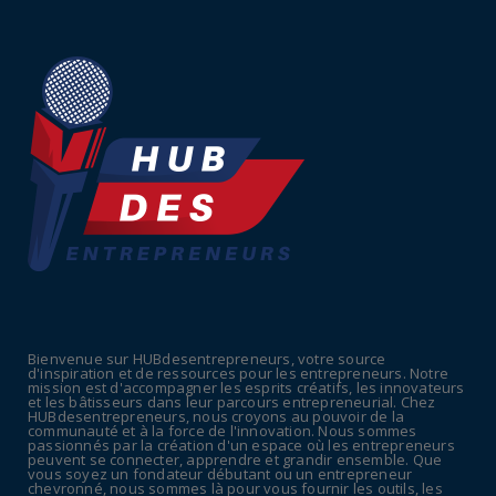
July 18, 2026
ECONOMIE
Retraites complémentaires Agirc-Arrco :
coup de pression syn...
July 16, 2026
UNCATEGORIZED
Tabac : les ventes chutent, les recettes
fiscales
July 14, 2026
UNCATEGORIZED
Retraites : nouveau plaidoyer pour un coup
de frein sur les ...
Bienvenue sur HUBdesentrepreneurs, votre source
July 09, 2026
d'inspiration et de ressources pour les entrepreneurs. Notre
mission est d'accompagner les esprits créatifs, les innovateurs
UNCATEGORIZED
et les bâtisseurs dans leur parcours entrepreneurial. Chez
HUBdesentrepreneurs, nous croyons au pouvoir de la
La rentrée sera-t-elle chaude dans la
communauté et à la force de l'innovation. Nous sommes
passionnés par la création d'un espace où les entrepreneurs
fonction publique ? Le...
peuvent se connecter, apprendre et grandir ensemble. Que
vous soyez un fondateur débutant ou un entrepreneur
July 08, 2026
chevronné, nous sommes là pour vous fournir les outils, les