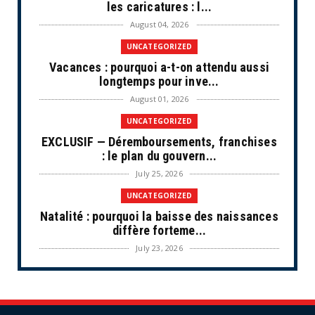
les caricatures : l...
August 04, 2026
UNCATEGORIZED
Vacances : pourquoi a-t-on attendu aussi
longtemps pour inve...
August 01, 2026
UNCATEGORIZED
EXCLUSIF — Déremboursements, franchises
: le plan du gouvern...
July 25, 2026
UNCATEGORIZED
Natalité : pourquoi la baisse des naissances
diffère forteme...
July 23, 2026
UNCATEGORIZED
Les situations de fragilité augmentent au
sein des PME et de...