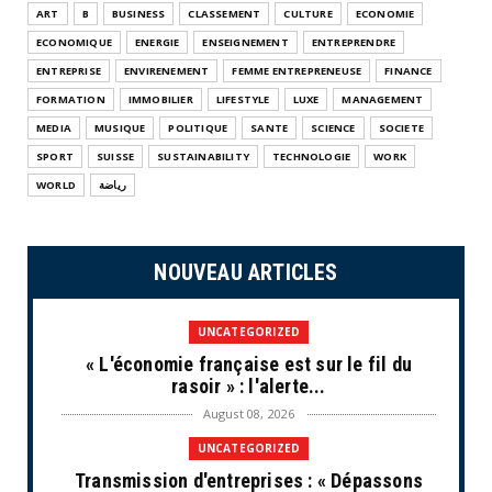
ART
B
BUSINESS
CLASSEMENT
CULTURE
ECONOMIE
ECONOMIQUE
ENERGIE
ENSEIGNEMENT
ENTREPRENDRE
ENTREPRISE
ENVIRENEMENT
FEMME ENTREPRENEUSE
FINANCE
FORMATION
IMMOBILIER
LIFESTYLE
LUXE
MANAGEMENT
MEDIA
MUSIQUE
POLITIQUE
SANTE
SCIENCE
SOCIETE
SPORT
SUISSE
SUSTAINABILITY
TECHNOLOGIE
WORK
WORLD
رياضة
NOUVEAU ARTICLES
UNCATEGORIZED
« L'économie française est sur le fil du
rasoir » : l'alerte...
August 08, 2026
UNCATEGORIZED
Transmission d'entreprises : « Dépassons