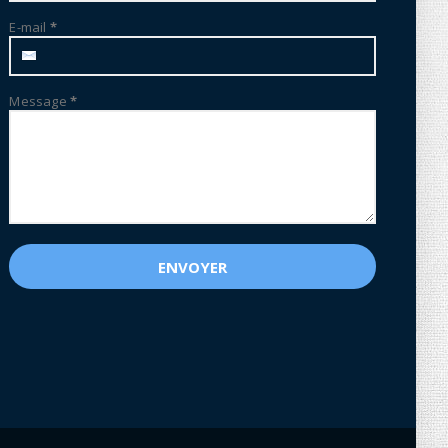
E-mail
*
Message
*