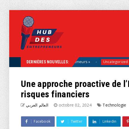
olution, aux côtés des entrepreneurs »
Vacances :
Uncategorized
DERNIÈRES NOUVELLES:
Une approche proactive de l’
risques financiers
العالم العربي
octobre 02, 2024
Technologie
Facebook
Twitter
Linkedin