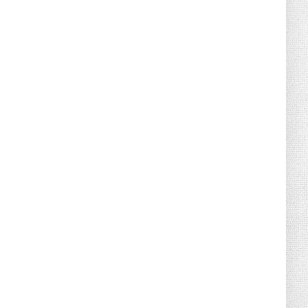
Canicule : sept départements du Sud
placés en vigilance oran...
July 04, 2026