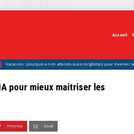
Accueil
 pourquoi a-t-on attendu aussi longtemps pour inventer la valise à roul
IA pour mieux maitriser les
Pinterest
Email