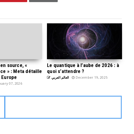
pen source, «
Le quantique à l’aube de 2026 : à
ce » : Meta détaille
quoi s’attendre ?
n Europe
العالم العربي
December 19, 2025
uary 07, 2026