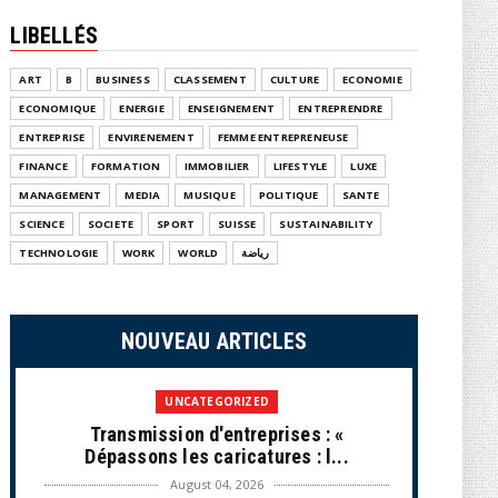
LIBELLÉS
ART
B
BUSINESS
CLASSEMENT
CULTURE
ECONOMIE
ECONOMIQUE
ENERGIE
ENSEIGNEMENT
ENTREPRENDRE
ENTREPRISE
ENVIRENEMENT
FEMME ENTREPRENEUSE
FINANCE
FORMATION
IMMOBILIER
LIFESTYLE
LUXE
MANAGEMENT
MEDIA
MUSIQUE
POLITIQUE
SANTE
SCIENCE
SOCIETE
SPORT
SUISSE
SUSTAINABILITY
TECHNOLOGIE
WORK
WORLD
رياضة
NOUVEAU ARTICLES
UNCATEGORIZED
Transmission d'entreprises : «
Dépassons les caricatures : l...
August 04, 2026