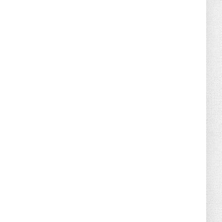
Retraites complémentaires Agirc-Arrco :
coup de pression syn...
July 16, 2026
UNCATEGORIZED
Tabac : les ventes chutent, les recettes
fiscales
July 14, 2026
UNCATEGORIZED
Retraites : nouveau plaidoyer pour un
coup de frein sur les ...
July 09, 2026
UNCATEGORIZED
La rentrée sera-t-elle chaude dans la
fonction publique ? Le...
July 08, 2026
POLITIQUE