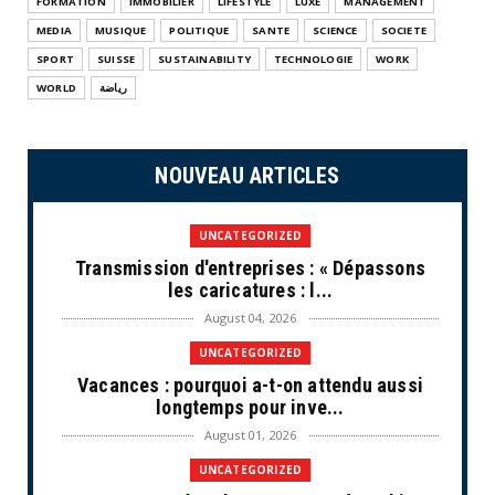
FORMATION
IMMOBILIER
LIFESTYLE
LUXE
MANAGEMENT
MEDIA
MUSIQUE
POLITIQUE
SANTE
SCIENCE
SOCIETE
SPORT
SUISSE
SUSTAINABILITY
TECHNOLOGIE
WORK
WORLD
رياضة
NOUVEAU ARTICLES
UNCATEGORIZED
Transmission d'entreprises : « Dépassons
les caricatures : l...
August 04, 2026
UNCATEGORIZED
Vacances : pourquoi a-t-on attendu aussi
longtemps pour inve...
August 01, 2026
UNCATEGORIZED