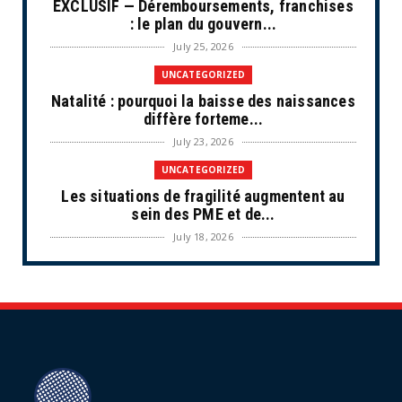
EXCLUSIF — Déremboursements, franchises
: le plan du gouvern...
July 25, 2026
UNCATEGORIZED
Natalité : pourquoi la baisse des naissances
diffère forteme...
July 23, 2026
UNCATEGORIZED
Les situations de fragilité augmentent au
sein des PME et de...
July 18, 2026
ECONOMIE
Retraites complémentaires Agirc-Arrco :
coup de pression syn...
July 16, 2026
UNCATEGORIZED
Tabac : les ventes chutent, les recettes