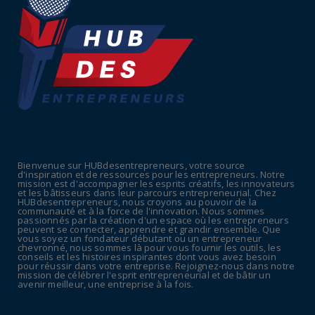
fiscales
July 14, 2026
UNCATEGORIZED
Retraites : nouveau plaidoyer pour un coup
de frein sur les ...
July 09, 2026
UNCATEGORIZED
La rentrée sera-t-elle chaude dans la
fonction publique ? Le...
Bienvenue sur HUBdesentrepreneurs, votre source
July 08, 2026
d'inspiration et de ressources pour les entrepreneurs. Notre
mission est d'accompagner les esprits créatifs, les innovateurs
POLITIQUE
et les bâtisseurs dans leur parcours entrepreneurial. Chez
HUBdesentrepreneurs, nous croyons au pouvoir de la
Canicule : sept départements du Sud placés
communauté et à la force de l'innovation. Nous sommes
passionnés par la création d'un espace où les entrepreneurs
en vigilance oran...
peuvent se connecter, apprendre et grandir ensemble. Que
vous soyez un fondateur débutant ou un entrepreneur
July 04, 2026
chevronné, nous sommes là pour vous fournir les outils, les
conseils et les histoires inspirantes dont vous avez besoin
pour réussir dans votre entreprise. Rejoignez-nous dans notre
mission de célébrer l'esprit entrepreneurial et de bâtir un
avenir meilleur, une entreprise à la fois.