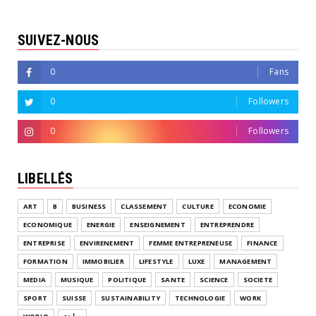
SUIVEZ-NOUS
0
Fans
0
Followers
0
Followers
LIBELLÉS
ART
B
BUSINESS
CLASSEMENT
CULTURE
ECONOMIE
ECONOMIQUE
ENERGIE
ENSEIGNEMENT
ENTREPRENDRE
ENTREPRISE
ENVIRENEMENT
FEMME ENTREPRENEUSE
FINANCE
FORMATION
IMMOBILIER
LIFESTYLE
LUXE
MANAGEMENT
MEDIA
MUSIQUE
POLITIQUE
SANTE
SCIENCE
SOCIETE
SPORT
SUISSE
SUSTAINABILITY
TECHNOLOGIE
WORK