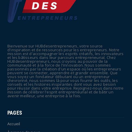
Retraites : nouveau plaidoyer pour un coup
de frein sur les ...
July 09, 2026
UNCATEGORIZED
La rentrée sera-t-elle chaude dans la
fonction publique ? Le...
Bienvenue sur HUBdesentrepreneurs, votre source
July 08, 2026
d'inspiration et de ressources pour les entrepreneurs. Notre
mission est d'accompagner les esprits créatifs, les innovateurs
POLITIQUE
et les bâtisseurs dans leur parcours entrepreneurial. Chez
HUBdesentrepreneurs, nous croyons au pouvoir de la
Canicule : sept départements du Sud placés
communauté et à la force de l'innovation. Nous sommes
passionnés par la création d'un espace où les entrepreneurs
en vigilance oran...
peuvent se connecter, apprendre et grandir ensemble. Que
vous soyez un fondateur débutant ou un entrepreneur
July 04, 2026
chevronné, nous sommes là pour vous fournir les outils, les
conseils et les histoires inspirantes dont vous avez besoin
pour réussir dans votre entreprise. Rejoignez-nous dans notre
mission de célébrer l'esprit entrepreneurial et de bâtir un
avenir meilleur, une entreprise à la fois.
PAGES
Accueil