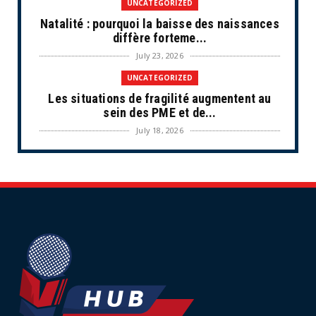
UNCATEGORIZED
Natalité : pourquoi la baisse des naissances
diffère forteme...
July 23, 2026
UNCATEGORIZED
Les situations de fragilité augmentent au
sein des PME et de...
July 18, 2026
ECONOMIE
Retraites complémentaires Agirc-Arrco :
coup de pression syn...
July 16, 2026
UNCATEGORIZED
Tabac : les ventes chutent, les recettes
fiscales
July 14, 2026
UNCATEGORIZED