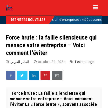
Transmission d'entreprises : « Dépassons les caricatures
ncategorized
DERNIÈRES NOUVELLES:
Force brute : la faille silencieuse qui
menace votre entreprise – Voici
comment l’éviter
العالم العربي
octobre 24, 2024
Technologie
Force brute : La faille silencieuse qui
menace votre entreprise – Voici comment
l’éviter La « force brute », souvent associée