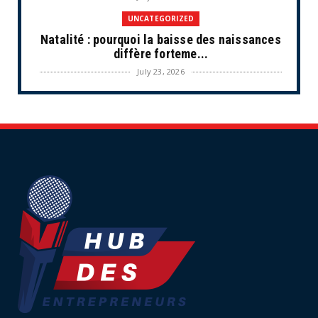
UNCATEGORIZED
Natalité : pourquoi la baisse des naissances
diffère forteme...
July 23, 2026
UNCATEGORIZED
Les situations de fragilité augmentent au
sein des PME et de...
July 18, 2026
ECONOMIE
Retraites complémentaires Agirc-Arrco :
coup de pression syn...
July 16, 2026
UNCATEGORIZED
Tabac : les ventes chutent, les recettes
fiscales
July 14, 2026