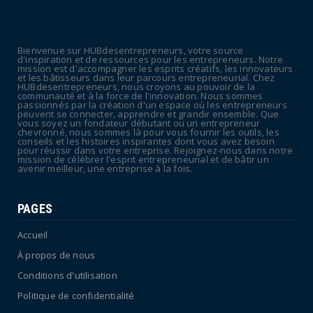
UNCATEGORIZED
Retraites : nouveau plaidoyer pour un coup
de frein sur les ...
Bienvenue sur HUBdesentrepreneurs, votre source
July 09, 2026
d'inspiration et de ressources pour les entrepreneurs. Notre
mission est d'accompagner les esprits créatifs, les innovateurs
UNCATEGORIZED
et les bâtisseurs dans leur parcours entrepreneurial. Chez
HUBdesentrepreneurs, nous croyons au pouvoir de la
La rentrée sera-t-elle chaude dans la
communauté et à la force de l'innovation. Nous sommes
passionnés par la création d'un espace où les entrepreneurs
fonction publique ? Le...
peuvent se connecter, apprendre et grandir ensemble. Que
vous soyez un fondateur débutant ou un entrepreneur
July 08, 2026
chevronné, nous sommes là pour vous fournir les outils, les
conseils et les histoires inspirantes dont vous avez besoin
pour réussir dans votre entreprise. Rejoignez-nous dans notre
mission de célébrer l'esprit entrepreneurial et de bâtir un
avenir meilleur, une entreprise à la fois.
PAGES
Accueil
À propos de nous
Conditions d'utilisation
Politique de confidentialité