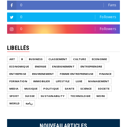
0
Fans
0
Followers
0
Followers
LIBELLÉS
ART
B
BUSINESS
CLASSEMENT
CULTURE
ECONOMIE
ECONOMIQUE
ENERGIE
ENSEIGNEMENT
ENTREPRENDRE
ENTREPRISE
ENVIRENEMENT
FEMME ENTREPRENEUSE
FINANCE
FORMATION
IMMOBILIER
LIFESTYLE
LUXE
MANAGEMENT
MEDIA
MUSIQUE
POLITIQUE
SANTE
SCIENCE
SOCIETE
SPORT
SUISSE
SUSTAINABILITY
TECHNOLOGIE
WORK
WORLD
رياضة
NOUVEAU ARTICLES