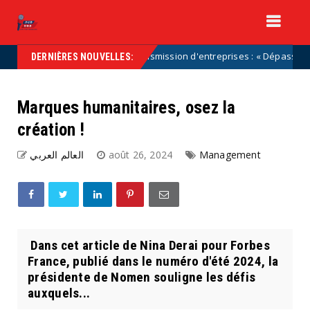
Transmission d'entreprises : « Dépassons les cari
Uncategorized
DERNIÈRES NOUVELLES:
Marques humanitaires, osez la
création !
العالم العربي
août 26, 2024
Management
Dans cet article de Nina Derai pour Forbes
France, publié dans le numéro d'été 2024, la
présidente de Nomen souligne les défis
auxquels...