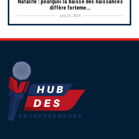
Natalité : pourquoi la baisse des naissances
diffère forteme...
July 23, 2026
UNCATEGORIZED
Les situations de fragilité augmentent au
sein des PME et de...
July 18, 2026
ECONOMIE
Retraites complémentaires Agirc-Arrco :
coup de pression syn...
July 16, 2026
UNCATEGORIZED
Tabac : les ventes chutent, les recettes
fiscales
July 14, 2026
UNCATEGORIZED
Retraites : nouveau plaidoyer pour un coup