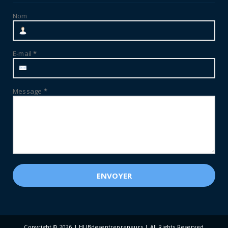
Nom
E-mail
*
Message
*
Copyright ©
2026 | HUBdesentrepreneurs | All Rights Reserved