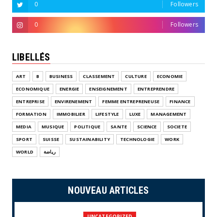
0
Followers
0
Followers
LIBELLÉS
ART
B
BUSINESS
CLASSEMENT
CULTURE
ECONOMIE
ECONOMIQUE
ENERGIE
ENSEIGNEMENT
ENTREPRENDRE
ENTREPRISE
ENVIRENEMENT
FEMME ENTREPRENEUSE
FINANCE
FORMATION
IMMOBILIER
LIFESTYLE
LUXE
MANAGEMENT
MEDIA
MUSIQUE
POLITIQUE
SANTE
SCIENCE
SOCIETE
SPORT
SUISSE
SUSTAINABILITY
TECHNOLOGIE
WORK
WORLD
رياضة
NOUVEAU ARTICLES
UNCATEGORIZED