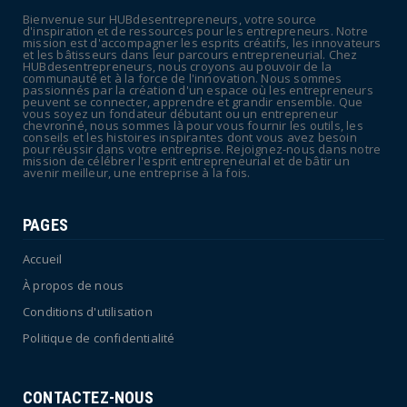
de frein sur les ...
Bienvenue sur HUBdesentrepreneurs, votre source
July 09, 2026
d'inspiration et de ressources pour les entrepreneurs. Notre
mission est d'accompagner les esprits créatifs, les innovateurs
UNCATEGORIZED
et les bâtisseurs dans leur parcours entrepreneurial. Chez
HUBdesentrepreneurs, nous croyons au pouvoir de la
La rentrée sera-t-elle chaude dans la
communauté et à la force de l'innovation. Nous sommes
passionnés par la création d'un espace où les entrepreneurs
fonction publique ? Le...
peuvent se connecter, apprendre et grandir ensemble. Que
vous soyez un fondateur débutant ou un entrepreneur
July 08, 2026
chevronné, nous sommes là pour vous fournir les outils, les
conseils et les histoires inspirantes dont vous avez besoin
pour réussir dans votre entreprise. Rejoignez-nous dans notre
mission de célébrer l'esprit entrepreneurial et de bâtir un
avenir meilleur, une entreprise à la fois.
PAGES
Accueil
À propos de nous
Conditions d'utilisation
Politique de confidentialité
CONTACTEZ-NOUS