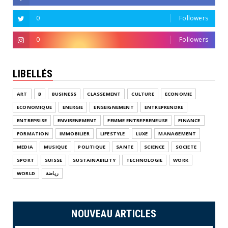
0
Followers
0
Followers
LIBELLÉS
ART
B
BUSINESS
CLASSEMENT
CULTURE
ECONOMIE
ECONOMIQUE
ENERGIE
ENSEIGNEMENT
ENTREPRENDRE
ENTREPRISE
ENVIRENEMENT
FEMME ENTREPRENEUSE
FINANCE
FORMATION
IMMOBILIER
LIFESTYLE
LUXE
MANAGEMENT
MEDIA
MUSIQUE
POLITIQUE
SANTE
SCIENCE
SOCIETE
SPORT
SUISSE
SUSTAINABILITY
TECHNOLOGIE
WORK
WORLD
رياضة
NOUVEAU ARTICLES