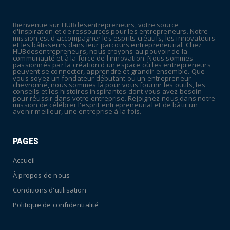
La rentrée sera-t-elle chaude dans la
fonction publique ? Le...
Bienvenue sur HUBdesentrepreneurs, votre source
July 08, 2026
d'inspiration et de ressources pour les entrepreneurs. Notre
mission est d'accompagner les esprits créatifs, les innovateurs
POLITIQUE
et les bâtisseurs dans leur parcours entrepreneurial. Chez
HUBdesentrepreneurs, nous croyons au pouvoir de la
Canicule : sept départements du Sud placés
communauté et à la force de l'innovation. Nous sommes
passionnés par la création d'un espace où les entrepreneurs
en vigilance oran...
peuvent se connecter, apprendre et grandir ensemble. Que
vous soyez un fondateur débutant ou un entrepreneur
July 04, 2026
chevronné, nous sommes là pour vous fournir les outils, les
conseils et les histoires inspirantes dont vous avez besoin
pour réussir dans votre entreprise. Rejoignez-nous dans notre
mission de célébrer l'esprit entrepreneurial et de bâtir un
avenir meilleur, une entreprise à la fois.
PAGES
Accueil
À propos de nous
Conditions d'utilisation
Politique de confidentialité