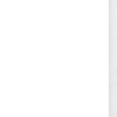
Canicule : sept départements du Sud
placés en vigilance oran...
July 04, 2026