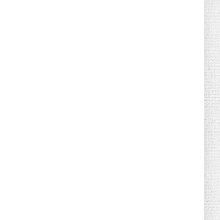
Retraites complémentaires Agirc-Arrco :
coup de pression syn...
July 16, 2026
UNCATEGORIZED
Tabac : les ventes chutent, les recettes
fiscales
July 14, 2026
UNCATEGORIZED
Retraites : nouveau plaidoyer pour un
coup de frein sur les ...
July 09, 2026
UNCATEGORIZED
La rentrée sera-t-elle chaude dans la
fonction publique ? Le...
July 08, 2026
POLITIQUE