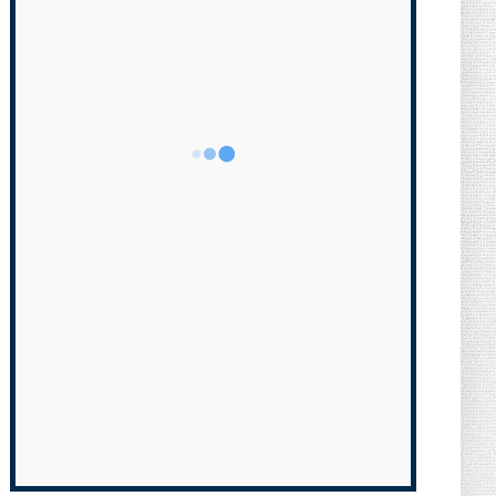
UNCATEGORIZED
Vacances : pourquoi a-t-on attendu
aussi longtemps pour inve...
August 01, 2026
UNCATEGORIZED
EXCLUSIF — Déremboursements,
franchises : le plan du gouvern...
July 25, 2026
UNCATEGORIZED
Natalité : pourquoi la baisse des
naissances diffère forteme...
July 23, 2026
UNCATEGORIZED
Les situations de fragilité augmentent
au sein des PME et de...
July 18, 2026
ECONOMIE