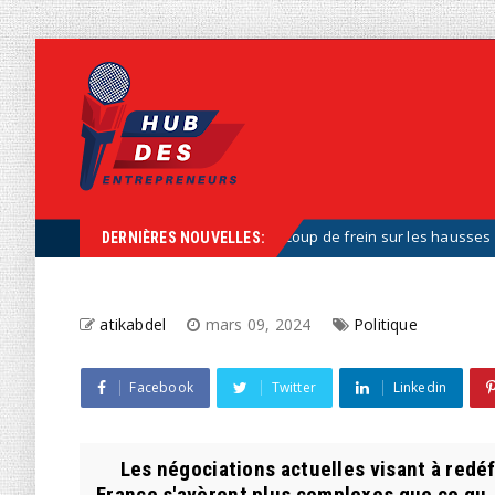
 nouveau plaidoyer pour un coup de frein sur les hausses de pensions
DERNIÈRES NOUVELLES:
atikabdel
mars 09, 2024
Politique
Facebook
Twitter
Linkedin
Les négociations actuelles visant à redéfin
France s'avèrent plus complexes que ce qu..