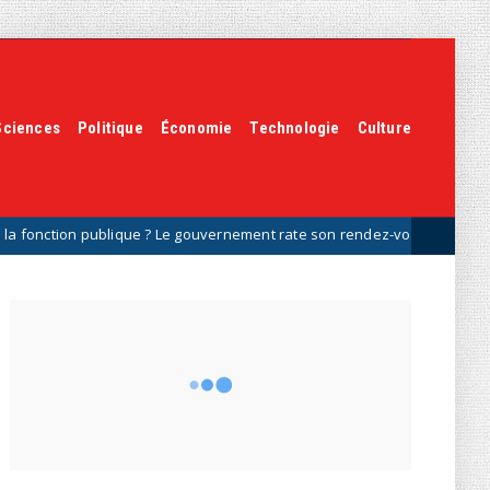
Sciences
Politique
Économie
Technologie
Culture
ublique ? Le gouvernement rate son rendez-vous salarial avec les syndi
SUIVEZ-NOUS
0
Fans
0
Followers
0
Followers