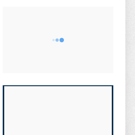
LIBELLÉS
ART
B
BUSINESS
CLASSEMENT
CULTURE
ECONOMIE
ECONOMIQUE
ENERGIE
ENSEIGNEMENT
ENTREPRENDRE
ENTREPRISE
ENVIRENEMENT
FEMME ENTREPRENEUSE
FINANCE
FORMATION
IMMOBILIER
LIFESTYLE
LUXE
MANAGEMENT
MEDIA
MUSIQUE
POLITIQUE
SANTE
SCIENCE
SOCIETE
SPORT
SUISSE
SUSTAINABILITY
TECHNOLOGIE
WORK
WORLD
رياضة
NOUVEAU ARTICLES
UNCATEGORIZED
Transmission d'entreprises : «
Dépassons les caricatures : l...
August 04, 2026